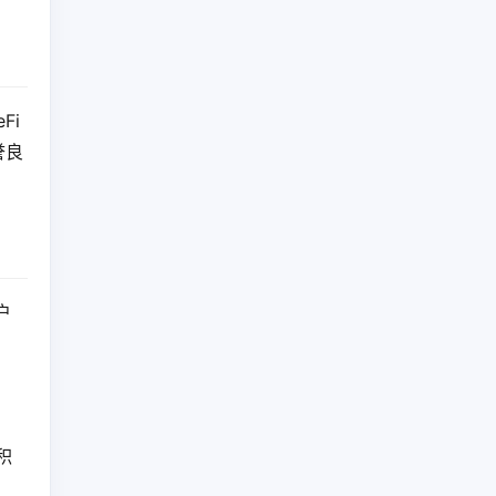
Fi
誉良
户
积