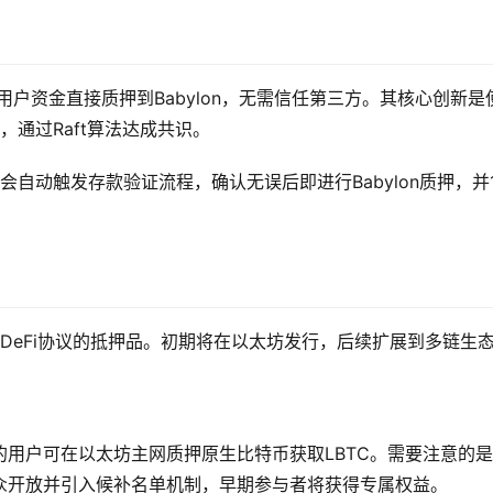
架构，用户资金直接质押到Babylon，无需信任第三方。其核心创新是
程，通过Raft算法达成共识。
统会自动触发存款验证流程，确认无误后即进行Babylon质押，并1
类DeFi协议的抵押品。初期将在以太坊发行，后续扩展到多链生
符合条件的用户可在以太坊主网质押原生比特币获取LBTC。需要注意的
众开放并引入候补名单机制，早期参与者将获得专属权益。