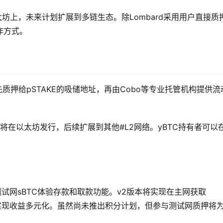
太坊上，未来计划扩展到多链生态。除Lombard采用用户直接质
作方式。
资金先质押给pSTAKE的吸储地址，再由Cobo等专业托管机构提供流
。
将在以太坊发行，后续扩展到其他#L2网络。yBTC持有者可以
测试网sBTC体验存款和取款功能。v2版本将实现在主网获取
4则将实现收益多元化。虽然尚未推出积分计划，但参与测试网质押将