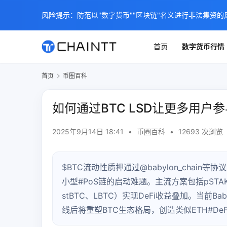
风险提示：防范以"数字货币""区块链"名义进行非法集资的
首页
数字货币行情
首页
币圈百科
如何通过BTC LSD让更多用户
2025年9月14日 18:41
•
币圈百科
•
12693 次浏览
$BTC流动性质押通过@babylon_cha
小型#PoS链的启动难题。主流方案包括pSTAKE
stBTC、LBTC）实现DeFi收益叠加。当前
线后将重塑BTC生态格局，创造类似ETH#De