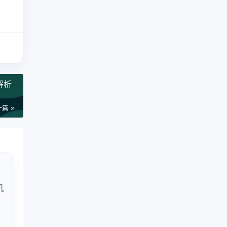
解析
一篇
机
获