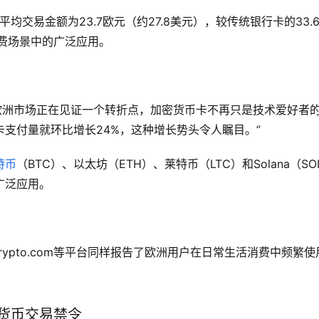
均交易金额为23.7欧元（约27.8美元），较传统银行卡的33.
费场景中的广泛应用。
ya指出：”欧洲市场正在见证一个转折点，加密货币卡不再只是技术爱好者
支付量就环比增长24%，这种增长势头令人瞩目。”
特币
（BTC）、以太坊（ETH）、莱特币（LTC）和Solana（SO
广泛应用。
rypto.com等平台同样报告了欧洲用户在日常生活消费中频繁使
货币交易禁令