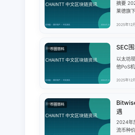
摘要 2
莱德旗下
效套利机
2025年12
模突破5
品填补了
Prim
SEC
币圈百科
特币主
以太坊现
他PoS
转型的
2025年12
流动性
员正对
日本央
Bit
币圈百科
场分化
遇
降息带
2024
流币种价