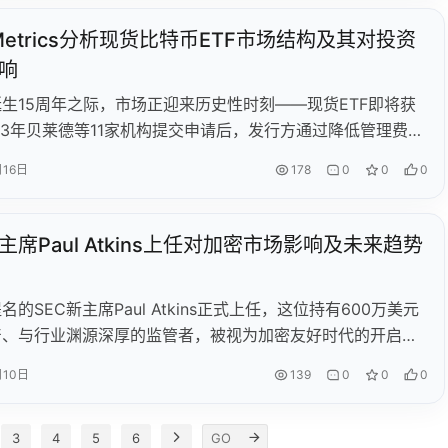
。随着监管松绑，ONDO、UNI等美国本土相关代币或成下
n Metrics分析现货比特币ETF市场结构及其对投资
F热门候选。
响
生15周年之际，市场正迎来历史性时刻——现货ETF即将获
23年贝莱德等11家机构提交申请后，发行方通过降低管理费
%-0.39%）展开激烈竞争。比特币价格全年上涨156%，CME期
月16日
178
0
0
0
仓合约达54亿美元，显示机构参与度提升。交易所格局趋于分
份额从75%降至30%，Coinbase作为主要托管人显著受益。
期波动可能加剧，但比特币波动率呈长期下降趋势，与传统资
新主席Paul Atkins上任对加密市场影响及未来趋势
性凸显其配置价值。现货ETF获批将推动比特币进一步融入
融体系，开启数字资产新纪元。
名的SEC新主席Paul Atkins正式上任，这位持有600万美元
产、与行业渊源深厚的监管者，被视为加密友好时代的开启
kins上任后，SEC迅速批准以太坊ETF期权交易，撤销多项加
月10日
139
0
0
0
并推动监管框架建设。与此同时，特朗普政府废除DeFi税收
加速稳定币立法，为行业释放积极信号。尽管宽松监管可能刺
但Atkins个人利益冲突及潜在市场风险仍引发争议。监管转
3
4
5
6