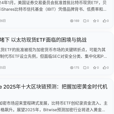
024年1月，美国证券交易委员会批准首批比特币现货ETF，贝
iShares比特币信托基金（IBIT）凭借品牌背书、低费率和高
制迅速成为市场领军者。截至2025年1月，IBIT资产管理规
月6日
169
0
0
0
00亿美元，日均交易额达17亿美元，创ETF行业纪录。该产
传统投资者合规配置比特币的工具空白，并通过Coinbase
e托管确保安全性。随着比特币减半强化稀缺性，IBIT有望加速比
围堵下 以太坊现货ETF面临的困境与挑战
流化进程，成为机构配置数字资产的核心枢纽。
货ETF的批准被视为加密货币市场的关键转折点，可能为其
机制代币ETF设立先例，但面临SEC对安全分类、集中化和PoS
监管挑战。若获批，可能推动以太坊价格显著上涨并吸引美股
月5日
175
0
0
0
；若被拒，或导致价格暴跌20%以上。当前期权市场显示交易
冲下行风险，而比特币因多元化流动性支撑表现优于以太坊。
行利率调整可能影响全球资产流动性，加剧市场波动。加密市
wise 2025年十大区块链预测：把握加密黄金时代机
明显，比特币受益于机构资金流入，而山寨币表现依赖美联储
来的流动性改善。
年加密市场迎来里程碑式发展，比特币ETF创纪录资金流入、主
格飙升。展望2025年，Bitwise预测加密行业将进入黄金时