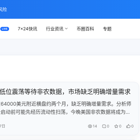
风险
7×24快讯
行业资讯
币圈百科
专题
低位震荡等待非农数据，市场缺乏明确增量需求
64000美元附近横盘约两个月，缺乏明确增量需求。分析师
势启动前可能先经历流动性扫荡，今晚美国非农数据将成为影
方向的关键催化剂。
7日
14
0
0
0