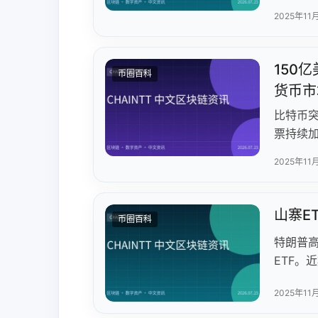
代：比特
2025年11
750美
券商；稳
元；加密
150
币圈百科
势将重塑
货币市
口。
比特币突
票持续
本49,
2025年11
售压力。
策的持
巨鲸是
山寨E
币圈百科
升。
特朗普
ETF。
增ADA
2025年11
格承压
若山寨币