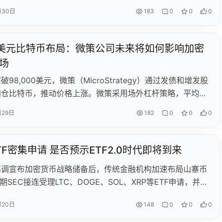
币或突破20万美元，以太坊达7000美元，Solana看涨至
月30日
183
0
0
0
元；现货ETF资金流入持续放量，Coinbase市值有望超越传统
定币规模或达4000亿美元，RWA代币化市场突破500亿美
企业IPO潮、国家比特币储备翻倍、AI驱动Meme币爆发等趋
亿美元比特币布局：微策公司未来将如何影响加密
行业格局。长期来看，比特币可能在2029年突破百万美元关
场
破98,000美元，微策（MicroStrategy）通过发债和增发股
加仓比特币，推动价格上涨。微策采用场外杠杆策略，平均成
874美元，浮盈丰厚，债务到期日最早在2027年，短期内无抛
月29日
182
0
0
0
与Luna不同，微策的安全垫更厚，且比特币市场更稳定。微
续买入和股价上涨形成正向循环，吸引更多公司效仿。比特币
微策的主要潜在威胁，但若形成默契，比特币价格或将继续攀
TF密集申请 是否预示ETF2.0时代即将到来
高调宣布加密货币战略储备后，传统金融机构加速布局山寨币
近期SEC接连受理LTC、DOGE、SOL、XRP等ETF申请，并新
、DOT、HBAR、AXL、APT等标的。尽管以太坊ETF获批后价
月20日
148
0
0
0
，但特朗普相关机构持续增持释放长期看好信号。分析师预测
ETF在10月获批，将吸引更多机构资金，改变市场结构并降