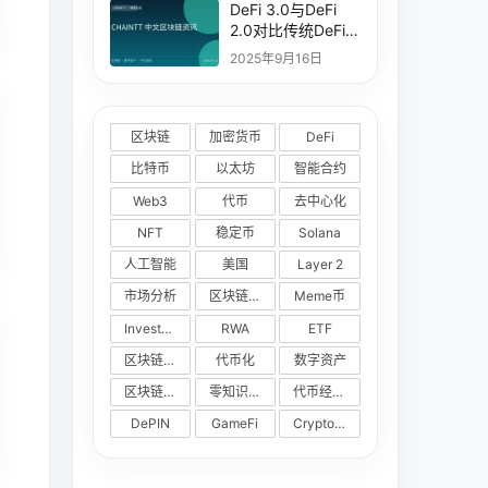
DeFi 3.0与DeFi
2.0对比传统DeFi的
差异与优势分析
2025年9月16日
区块链
加密货币
DeFi
比特币
以太坊
智能合约
Web3
代币
去中心化
NFT
稳定币
Solana
人工智能
美国
Layer 2
市场分析
区块链技术
Meme币
Investments
RWA
ETF
区块链安全
代币化
数字资产
区块链游戏
零知识证明
代币经济学
DePIN
GameFi
Cryptocurrency Exchange