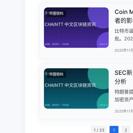
低波动性
Coi
币圈百科
一批ET
者的影
比特币诞
批。20
（0.2
2025年11
货未平
散，币安
尽管短
SEC
币圈百科
产低相关
分析
主流金
特朗普提
加密资
者。At
2025年11
密诉讼，
规则，
激创新，
1 / 23
1
2