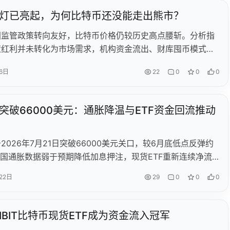
灯已亮起，为何比特币还没能走出熊市？
国监管政策转向友好，比特币价格仍较历史高点腰斩。分析指
策红利并未转化为市场需求，机构资金流出、财库囤币模式逆
素持续压制币价。
6日
22
0
0
0
突破66000美元：通胀降温与ETF资金回流推动
2026年7月21日突破66000美元关口，较6月底低点反弹约
美国通胀数据弱于预期降低加息押注，现货ETF重新连续净流
头回补与宏观环境改善共同推动此次反弹。
22日
29
0
0
0
IBIT比特币现货ETF成为资金流入冠军