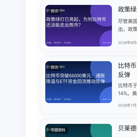
政策绿
资讯
尽管美
出，政
转等因
2026年8月
比特币
资讯
反弹
比特币于
14%。
入，空
2026年7月
贝莱德
币圈百科