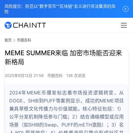
风险提示：防范以"数字货币""区块链"名义进行非法集资的风
险
首页
币圈百科
MEME SUMMER来临 加密市场能否迎来
新格局
2025年9月12日 21:56
币圈百科
136 次浏览
2024年MEME币爆发标志着市场投资逻辑转变，从
DOGE、SHIB到PUFF等案例显示，成功的MEME项目
兼具草根文化传播力与价值赋能。核心特征包括：1）
公平分发机制降低参与门槛；2）结合通缩模型或应用
场景（如SHIB的Swap、PUFF的mETH激励）；3）名
人/KOL带货效应；4）价格暴涨吸引散户形成社区共