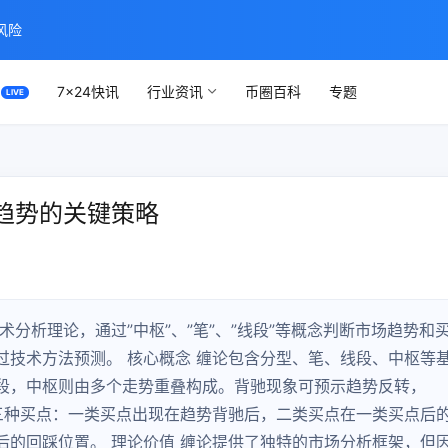
风险
7×24快讯
行业资讯
币圈百科
专题
趋势的关键策略
分析理论，通过”中枢”、”笔”、”线段”等概念判断市场趋势和
过技术方法预测。 核心概念 缠论包含分型、笔、线段、中枢等
段，中枢则由多个走势重叠构成。背驰现象可预示趋势反转，
了三种买点：一类买点出现在趋势背驰后，二类买点在一类买点后
后的回踩位置。 理论价值 缠论提供了独特的市场分析框架，但