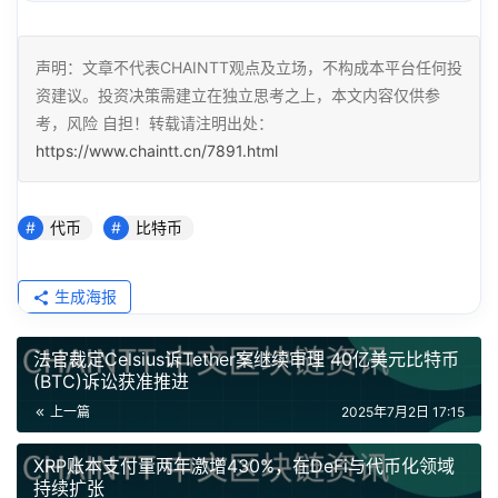
声明：文章不代表CHAINTT观点及立场，不构成本平台任何投
资建议。投资决策需建立在独立思考之上，本文内容仅供参
考，风险 自担！转载请注明出处：
https://www.chaintt.cn/7891.html
代币
比特币
生成海报
法官裁定Celsius诉Tether案继续审理 40亿美元比特币
(BTC)诉讼获准推进
上一篇
2025年7月2日 17:15
XRP账本支付量两年激增430%，在DeFi与代币化领域
持续扩张