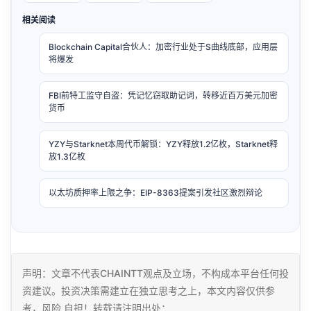
相关阅读
Blockchain Capital合伙人：加密行业处于S曲线底部，应用层
将爆发
FBI前特工监守自盗：凭记忆窃取助记词，转移近百万美元加密
货币
YZY与Starknet本周代币解锁：YZY释放1.2亿枚，Starknet释
放1.3亿枚
以太坊质押率上限之争：EIP-8363提案引发社区激烈辩论
声明：文章不代表CHAINTT观点及立场，不构成本平台任何投
资建议。投资决策需建立在独立思考之上，本文内容仅供参
考，风险 自担！转载请注明出处：