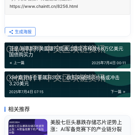
https://www.chaintt.cn/8256.html
生成海报
亚瑟·海耶斯称美国银行或通过稳定币释放6.8万亿美元
国债购买力
上一篇
2025年7月4日 00:11
XRP期货持仓量飙升30%：旗形突破预示价格或冲击
3.20美元
2025年7月4日 07:15
下一篇
相关推荐
美股七巨头暴跌存储芯片逆势上
涨：AI军备竞赛下的产业链分裂