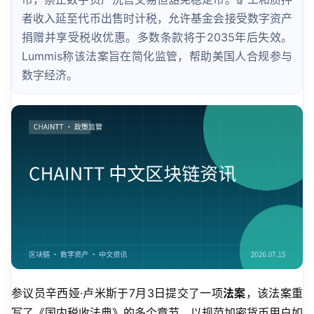
者收入延至代币出售时计税，允许基金会接受数字资产
捐赠并享受税收优惠。多数条款将于2035年后失效。
Lummis称该法案旨在简化监管，帮助美国人合规参与
数字经济。
参议员辛西娅·卢米斯于7月3日提交了一项
法案
，该法案重
写了《国内税收法典》的多个章节，以规范加密货币用户如