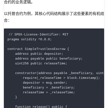
合约的业务逻辑。
以托管合约为例，其核心代码结构展示了这些要素的有机结
合：
// SPDX-License-Identifier: MIT

pragma solidity ^0.8.0;

contract SimpleTrustlessEscrow {

    address public depositor;

    address payable public beneficiary;

    uint256 public releaseTime;

    constructor(address payable _beneficiary, uint25
        require(_releaseTime > block.timestamp);

        depositor = msg.sender;

        beneficiary = _beneficiary;

        releaseTime = _releaseTime;

    }

    function release() public {
