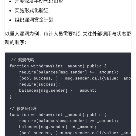
开展深度手动代码审查
实施形式化验证
组织漏洞赏金计划
以重入漏洞为例，审计人员需要特别关注外部调用与状态更
新的顺序：
// 漏洞代码

function withdraw(uint _amount) public {

    require(balances[msg.sender] >= _amount);

    (bool success, ) = msg.sender.call{value: _amount
    require(success);

    balances[msg.sender] -= _amount;

}

// 修复后代码

function withdraw(uint _amount) public {

    require(balances[msg.sender] >= _amount);

    balances[msg.sender] -= _amount;

    (bool success, ) = msg.sender.call{value: _amount