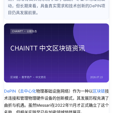
动，但长期来看，具备真实需求和技术创新的DePIN项
目仍具发展前景。
DePIN
（
去中心化
物理基础设施网络）作为一种以
区块链
技
术连接和管理物理硬件设备的创新模式，其发展历程充满了
曲折与机遇。虽然Messari在2022年11月才正式确立了这个
名称，但相关实践早已在加密领域悄然展开。