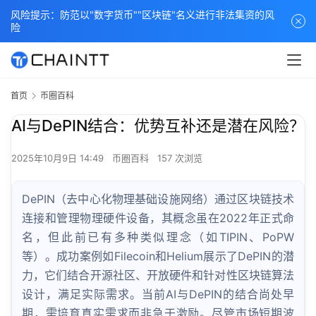
风险提示：防范以"数字货币""区块链"名义进行非法集资的风
险
首页
币圈百科
AI与DePIN结合：优势互补还是潜在风险？
2025年10月9日 14:49
币圈百科
157 次浏览
DePIN（去中心化物理基础设施网络）通过区块链技术
连接和管理物理硬件设备，其概念虽在2022年正式命
名，但此前已有多种类似理念（如TIPIN、PoPW
等）。成功案例如Filecoin和Helium展示了DePIN的潜
力，它们结合开源社区、开放硬件和针对性区块链算法
设计，满足实际需求。当前AI与DePIN的结合尚处早
期，需培育真实需求而非急于激励。尽管市场短期波