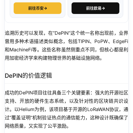
前往币安
→
前往欧易
→
追溯历史可以发现，在”DePIN”这个统一名称出现前，业界
曾用多种术语描述类似概念，包括TIPIN、PoPW、EdgeFi
和MachineFi等。这些名称虽然侧重点不同，但核心都是利
用加密经济学来构建物理世界的基础设施网络。
DePIN的价值逻辑
成功的DePIN项目往往具备三个关键要素：强大的开源社区
支持、开放的硬件生态系统，以及针对性的区块链共识设
计。以Helium为例，该项目基于开源的LoRaWAN协议，通
过”覆盖证明”机制验证热点的通信能力，这种设计既确保了
网络质量，又实现了公平激励。