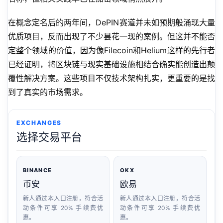
在概念定名后的两年间，DePIN赛道并未如预期般涌现大量
优质项目，反而出现了不少昙花一现的案例。但这并不能否
定整个领域的价值，因为像Filecoin和Helium这样的先行者
已经证明，将区块链与现实基础设施相结合确实能创造出颠
覆性解决方案。这些项目不仅技术架构扎实，更重要的是找
到了真实的市场需求。
EXCHANGES
选择交易平台
BINANCE
OKX
币安
欧易
新人通过本入口注册，符合活
新人通过本入口注册，符合活
动条件可享 20% 手续费优
动条件可享 20% 手续费优
惠。
惠。