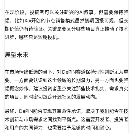
在现阶段，投资者可以关注新兴的AI叙事，但需要保持警
惕。比如Xai开创的节点销售模式虽然初期回报可观，但长
期价值仍有待验证。关键是要区分哪些项目真正推动了技术
进步，哪些只是短期投机。
展望未来
在市场情绪低迷的当下，对DePIN赛道保持理性判断尤为重
要。一方面要认识到这个领域的长期潜力，另一方面也要警
惕概念炒作。建议投资者重点关注那些技术扎实、需求真实
的项目，同时密切跟踪开源社区的发展动向。
最终，DePIN能否实现其革命性承诺，取决于我们能否在技
术创新与市场需求之间找到平衡点。这需要开发者、投资者
和用户的共同努力，也需要给予足够的时间和耐心。