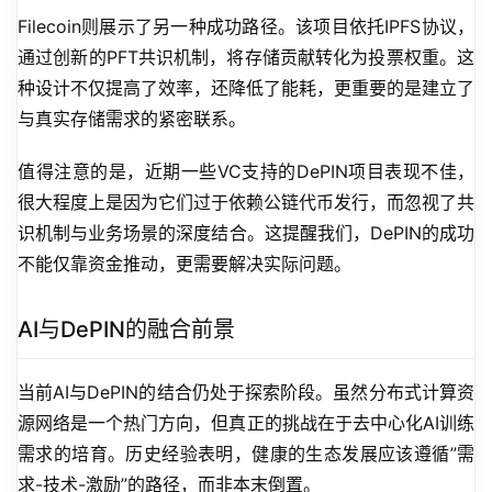
Filecoin则展示了另一种成功路径。该项目依托IPFS协议，
通过创新的PFT共识机制，将存储贡献转化为投票权重。这
种设计不仅提高了效率，还降低了能耗，更重要的是建立了
与真实存储需求的紧密联系。
值得注意的是，近期一些VC支持的DePIN项目表现不佳，
很大程度上是因为它们过于依赖公链代币发行，而忽视了共
识机制与业务场景的深度结合。这提醒我们，DePIN的成功
不能仅靠资金推动，更需要解决实际问题。
AI与DePIN的融合前景
当前AI与DePIN的结合仍处于探索阶段。虽然分布式计算资
源网络是一个热门方向，但真正的挑战在于去中心化AI训练
需求的培育。历史经验表明，健康的生态发展应该遵循”需
求-技术-激励”的路径，而非本末倒置。