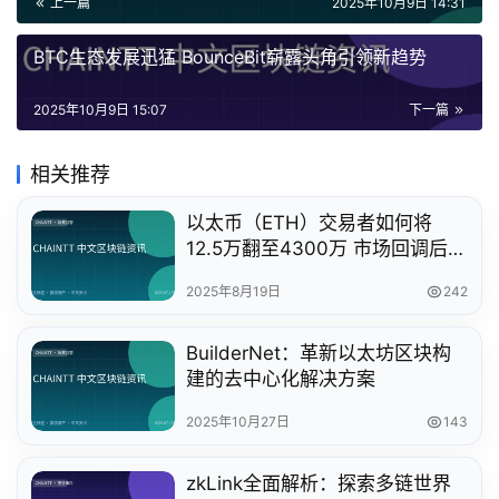
上一篇
2025年10月9日 14:31
BTC生态发展迅猛 BounceBit崭露头角引领新趋势
2025年10月9日 15:07
下一篇
相关推荐
以太币（ETH）交易者如何将
12.5万翻至4300万 市场回调后成
功锁定700万收益
2025年8月19日
242
BuilderNet：革新以太坊区块构
建的去中心化解决方案
2025年10月27日
143
zkLink全面解析：探索多链世界