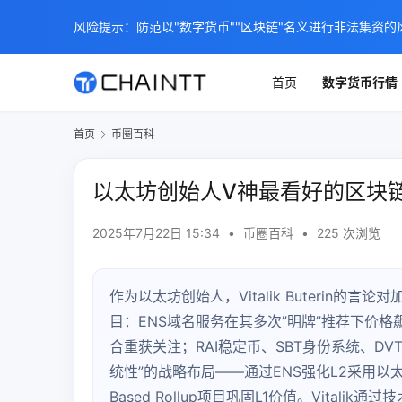
风险提示：防范以"数字货币""区块链"名义进行非法集资的
首页
数字货币行情
首页
币圈百科
以太坊创始人V神最看好的区块
2025年7月22日 15:34
•
币圈百科
•
225 次浏览
作为以太坊创始人，Vitalik Buterin的
目：ENS域名服务在其多次”明牌”推荐下价格飙升
合重获关注；RAI稳定币、SBT身份系统、D
统性”的战略布局——通过ENS强化L2采用以太坊
Based Rollup项目巩固L1价值。Vita