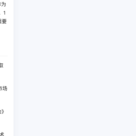
作为
。1
重要
取
市场
会》
术