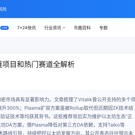
风险
7×24快讯
行业资讯
币圈百科
专题
链项目和热门赛道全解析
言论对加密市场具有显著影响力。文章梳理了Vitalik曾公开支持的多个
300%；Plasma扩容方案虽被Rollup取代但近期因ZK技术结
VT验证技术等均获其背书。这些推荐背后实为维护以太坊生态”正
DA方案，借Plasma降低对第三方DA依赖，支持Taiko等
lik通过技术路线引导，持续把控以太坊发展方向，其公开表态往往预示未