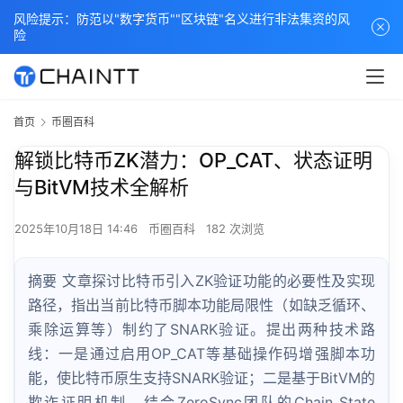
风险提示：防范以"数字货币""区块链"名义进行非法集资的风
险
首页
币圈百科
解锁比特币ZK潜力：OP_CAT、状态证明
与BitVM技术全解析
2025年10月18日 14:46
币圈百科
182 次浏览
摘要 文章探讨比特币引入ZK验证功能的必要性及实现
路径，指出当前比特币脚本功能局限性（如缺乏循环、
乘除运算等）制约了SNARK验证。提出两种技术路
线：一是通过启用OP_CAT等基础操作码增强脚本功
能，使比特币原生支持SNARK验证；二是基于BitVM的
欺诈证明机制，结合ZeroSync团队的Chain State