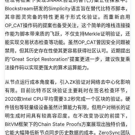
在现有框架下实现SNARK验证的替代方案正在探索中。
Blockstream研发的Simplicity语言旨在替代比特币脚本，
其非图灵完备的特性更易于形式化验证。而重新启用
OP_CAT操作码的提案也备受关注，这个简单的堆栈连接操
作能为脚本带来质的飞跃，不仅支持Merkle证明验证，还
能实现交易状态检查等功能。虽然OP_CAT曾因安全问题被
禁用，但其历史存在性使其更容易获得社区认可。近期提出
的”Great Script Restoration”提案更进一步，建议恢复乘
法操作码以实现更强大的算术运算能力。
从节点运行成本角度看，引入ZK验证对网络去中心化影响
有限。目前比特币区块验证主要耗时在签名检查环节，
2020款Intel CPU平均需要3.2秒完成一个区块的验证。硬
件钱包等轻量级设备虽然计算能力有限，但用户对稍长的证
明生成时间具有较高容忍度。在不改变协议的前提下，
BitVM框架下的Chain State Proofs方案展现出独特价值，
它能大幅降低新节点同步历史数据的成本。ZeroSync团队