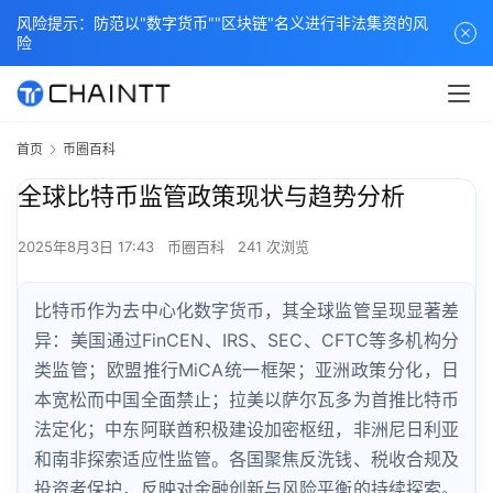
风险提示：防范以"数字货币""区块链"名义进行非法集资的风
险
首页
币圈百科
全球比特币监管政策现状与趋势分析
2025年8月3日 17:43
币圈百科
241 次浏览
比特币作为去中心化数字货币，其全球监管呈现显著差
异：美国通过FinCEN、IRS、SEC、CFTC等多机构分
类监管；欧盟推行MiCA统一框架；亚洲政策分化，日
本宽松而中国全面禁止；拉美以萨尔瓦多为首推比特币
法定化；中东阿联酋积极建设加密枢纽，非洲尼日利亚
和南非探索适应性监管。各国聚焦反洗钱、税收合规及
投资者保护，反映对金融创新与风险平衡的持续探索。