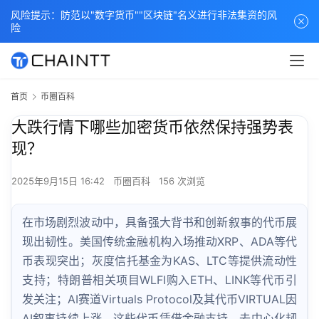
风险提示：防范以"数字货币""区块链"名义进行非法集资的风
险
首页
币圈百科
大跌行情下哪些加密货币依然保持强势表
现？
2025年9月15日 16:42
币圈百科
156 次浏览
在市场剧烈波动中，具备强大背书和创新叙事的代币展
现出韧性。美国传统金融机构入场推动XRP、ADA等代
币表现突出；灰度信托基金为KAS、LTC等提供流动性
支持；特朗普相关项目WLFI购入ETH、LINK等代币引
发关注；AI赛道Virtuals Protocol及其代币VIRTUAL因
AI叙事持续上涨。这些代币凭借金融支持、去中心化韧