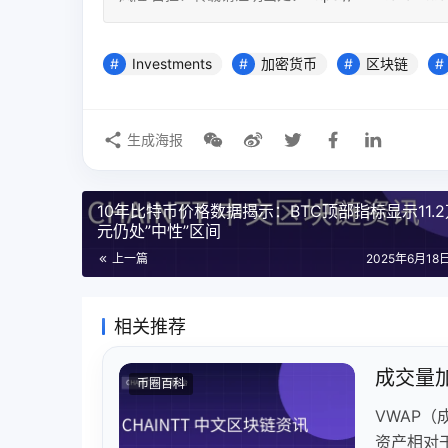
Investments
加密货币
区块链
生成海报
10年比特币价格数据揭示：BTC顶部指标显示11.
元仍处”中性”区间
上一篇
2025年6月18日
相关推荐
成交量
币圈百科
VWAP
资产相对于