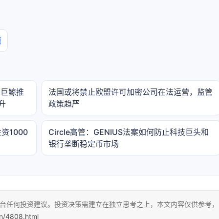
题
特币巨鲸推
法国或将禁止欧盟许可加密公司在法运营，监管
升
政策趋严
注资1000
Circle高管：GENIUS法案如何防止科技巨头和
银行垄断稳定币市场
本平台任何投资建议。投资决策需建立在独立思考之上，本文内容仅供参考，
cn/4808.html