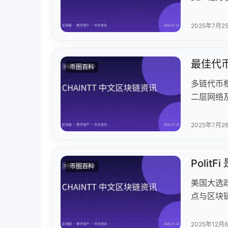
映价格强
或回调策
2025年7月2
用VWA
最佳代
币圈百科
多链代币
二层网络及
现代币多链流
OFT、Hy
2025年7月2
计）、费
发者体验
Poli
典型案例包
币圈百科
议风险，
美国大选政
为未来跨
点与区块
MAGA(
提升空间
2025年12月