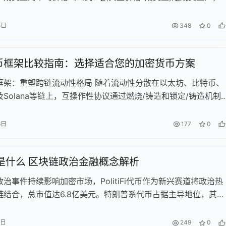
弱趋势。价格高于VWAP视为上涨信号，低于则看跌，适用于突
略。但该指标在震荡行情中易产生假信号，且具有滞后性。机构
5日
348
0
P控制大额交易成本，投资者需结合其他指标综合判断。
币框架比较指南：选择适合您的加密货币方案
框架：重塑跨链流动性格局 随着流动性分散在以太坊、比特币、
Solana等链上，互操作性协议通过燃烧/铸造和锁定/铸造机制
通。主流框架包括Axelar ITS、Wormhole NTT、LayerZer
perlane Warp Token和xERC20，在安全性（验证机制、审
6日
177
0
用结构（协议费、gas费）、智能合约（速率限制、黑名单）和
等方面各有特点。这些框架通过统一市场解决流动性碎片化问题
tFi 是什么 区块链政治金融概念解析
括Circle的CCTP协议实现USDC无缝跨链。尽管存在第三方协
代币框架仍推动着从包装资产向原生多链资产的范式转变，可能
治事件持续影响加密市场，PolitiFi代币作为新兴赛道将政治热
链价值流动的基础设施。
链结合，总市值达6.8亿美元。特朗普系代币占据主导地位，其中
TRUMP)以1.46亿美元市值领跑；哈里斯系代币因选举变数存在估
。这类代币价格与政治人物动态高度相关，需注意其作为Meme
6日
249
0