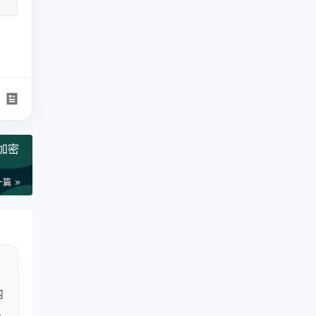
：加密
一篇
内
反