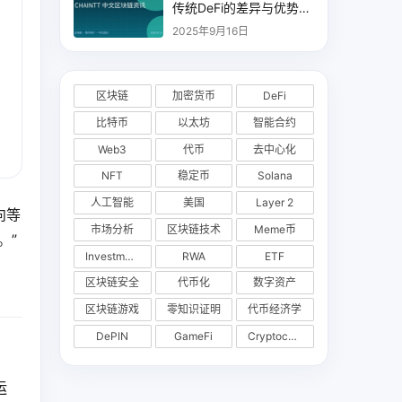
传统DeFi的差异与优势分
析
2025年9月16日
区块链
加密货币
DeFi
比特币
以太坊
智能合约
Web3
代币
去中心化
NFT
稳定币
Solana
人工智能
美国
Layer 2
向等
市场分析
区块链技术
Meme币
。”
Investments
RWA
ETF
区块链安全
代币化
数字资产
区块链游戏
零知识证明
代币经济学
DePIN
GameFi
Cryptocurrency Exchange
运