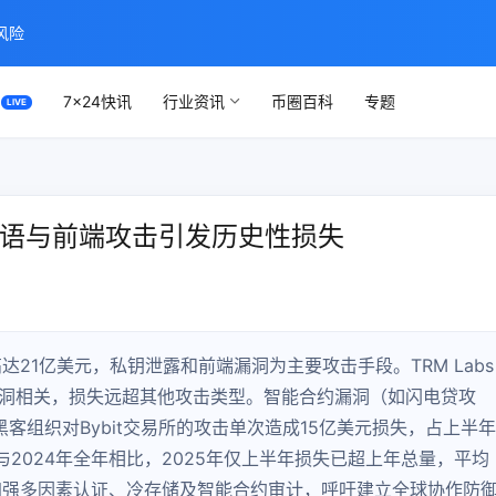
风险
7×24快讯
行业资讯
币圈百科
专题
种子短语与前端攻击引发历史性损失
达21亿美元，私钥泄露和前端漏洞为主要攻击手段。TRM Labs
漏洞相关，损失远超其他攻击类型。智能合约漏洞（如闪电贷攻
客组织对Bybit交易所的攻击单次造成15亿美元损失，占上半年
2024年全年相比，2025年仅上半年损失已超上年总量，平均
加强多因素认证、冷存储及智能合约审计，呼吁建立全球协作防