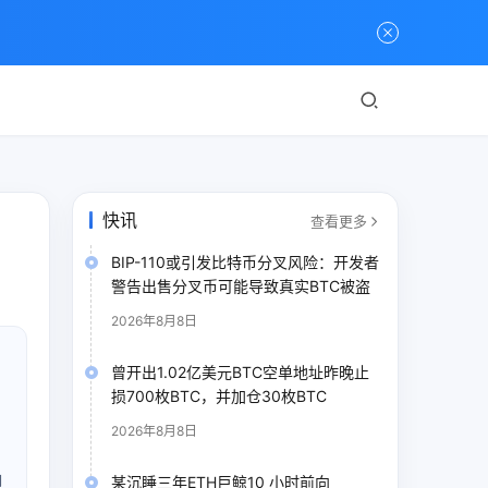
快讯
查看更多
BIP-110或引发比特币分叉风险：开发者
警告出售分叉币可能导致真实BTC被盗
2026年8月8日
曾开出1.02亿美元BTC空单地址昨晚止
损700枚BTC，并加仓30枚BTC
2026年8月8日
御
某沉睡三年ETH巨鲸10 小时前向