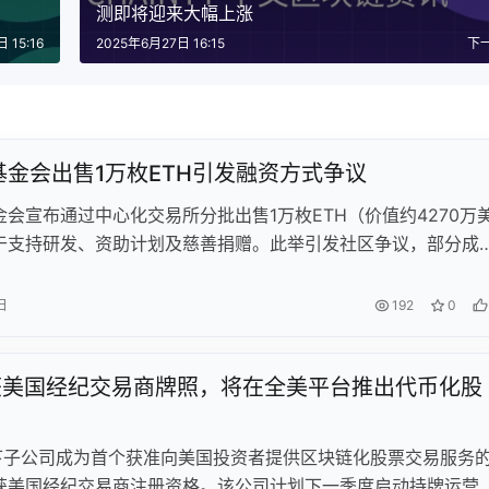
测即将迎来大幅上涨
 15:16
2025年6月27日 16:15
下
基金会出售1万枚ETH引发融资方式争议
会宣布通过中心化交易所分批出售1万枚ETH（价值约4270万
于支持研发、资助计划及慈善捐赠。此举引发社区争议，部分成
优先使用DeFi协议，但亦有人肯定其透明度。基金会强调小额交
冲击，并称剩余持仓仍达22.48万ETH。
日
192
0
ri获美国经纪交易商牌照，将在全美平台推出代币化股
i旗下子公司成为首个获准向美国投资者提供区块链化股票交易服务
获美国经纪交易商注册资格。该公司计划下一季度启动持牌运营