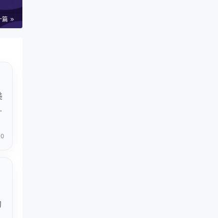
一篇
美
员
易
0
的
，