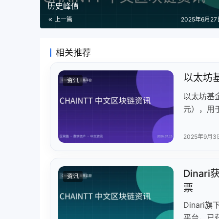
历史峰值
上一篇
2025年6月27日
相关推荐
以太坊
资讯
以太坊基金
元），用
批评其未
以减少市场
2025年9月3
Dina
资讯
票
Dinar
平台，已