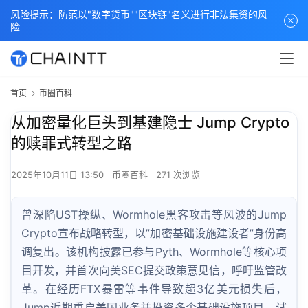
风险提示：防范以"数字货币""区块链"名义进行非法集资的风
险
首页
币圈百科
从加密量化巨头到基建隐士 Jump Crypto
的赎罪式转型之路
2025年10月11日 13:50
币圈百科
271 次浏览
曾深陷UST操纵、Wormhole黑客攻击等风波的Jump
Crypto宣布战略转型，以”加密基础设施建设者”身份高
调复出。该机构披露已参与Pyth、Wormhole等核心项
目开发，并首次向美SEC提交政策意见信，呼吁监管改
革。在经历FTX暴雷等事件导致超3亿美元损失后，
Jump近期重启美国业务并投资多个基础设施项目，试