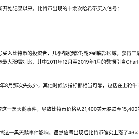
mp交易所开始记录以来，比特币出现的十余次哈希带买入信号：
信号买入比特币的投资者，几乎都能精准捕捉到底部区域，获得丰
幅对比，其中2011年12月至2019年1月的数据引自Charle
22年8月那次失效外，其他时候该指标都相当可靠，包括在上轮牛
这一黑天鹅事件，导致比特币价格从21,400美元暴跌至15,400
疫情这一黑天鹅事件影响。虽然信号出现后比特币确实上涨了46%