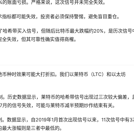
%的账面亏损。严格来说，这次信号并未完全失效。
术指标都可能失效，投资者必须保持警惕，避免盲目重仓。
现了哈希带买入信号，但随后比特币最大跌幅约20%，是历次信号
完全失效，但其可靠性确实值得商榷。
币种时效果可能大打折扣。我们以莱特币（LTC）和以太坊
机制。历史数据显示，莱特币的哈希带信号出现过三次较大偏差，
年7月的信号失效，可能与莱特币减半预期炒作结束有关。
。数据显示，自2019年1月首次出现信号以来，11次信号中有3
均最大涨幅则是三者中最低的。