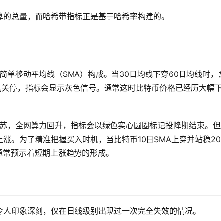
算的总量，而哈希带指标正是基于哈希率构建的。
简单移动平均线（SMA）构成。当30日均线下穿60日均线时，
机关停，指标会显示灰色信号。通常这时比特币价格已经历大幅
复苏，全网算力回升，指标会以绿色实心圆圈标记投降期结束。但
涨。为了精准把握买入时机，当比特币10日SMA上穿并站稳20
这通常预示着短期上涨趋势的形成。
令人印象深刻，仅在日线级别出现过一次完全失效的情况。