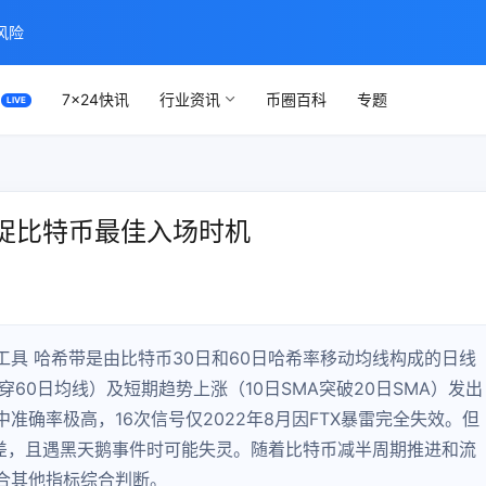
风险
7×24快讯
行业资讯
币圈百科
专题
捉比特币最佳入场时机
具 哈希带是由比特币30日和60日哈希率移动均线构成的日线
60日均线）及短期趋势上涨（10日SMA突破20日SMA）发出
确率极高，16次信号仅2022年8月因FTX暴雷完全失效。但
较差，且遇黑天鹅事件时可能失灵。随着比特币减半周期推进和流
合其他指标综合判断。