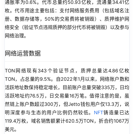
通胀率为0.6%。代币总量约50.93亿枚，流通量34.41亿
枚。代币用途主要包括：支付网络服务费用（包括域名注
册、数据存储等，50%的交易费将被销毁）、质押维护网
络安全（验证节点违规质押的部分代币将被销毁）以及参与
网络治理。
网络运营数据
TON网络现有343个验证节点，质押总量达4.86亿枚
TON，占总量的9.5%。自2022年1月以来，网络账户数和
活跃地址数保持稳定增长，目前账户总量突破335万，日均
活跃地址约76.5万，日交易量16万笔。值得注意的是，虽
然链上账户数超过300万，但Jetto钱包用户仅13.3万，说
明深度参与生态的用户比例仍然较低。
NFT
铸造量已达
119.4万枚，域名销售额累计620.5万TON，折合约1067万
美元。