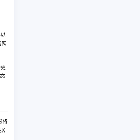
得以
常网
持更
生态
极将
数据