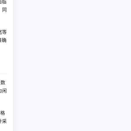
面临
。同
宽等
准确
量数
为闲
价格
升采