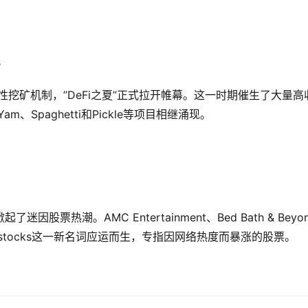
s
推出流动性挖矿机制，”DeFi之夏”正式拉开帷幕。这一时期催生了大量高
Yam、Spaghetti和Pickle等项目相继涌现。
）
了迷因股票热潮。AMC Entertainment、Bed Bath & Beyo
stocks这一新名词应运而生，专指因网络热度而暴涨的股票。