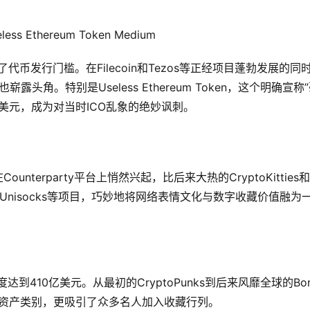
ss Ethereum Token Medium
了代币发行门槛。在Filecoin和Tezos等正经项目蓬勃发展的同
等模因币也崭露头角。特别是Useless Ethereum Token，这个明确宣称
万美元，成为对当时ICO乱象的绝妙讽刺。
Counterparty平台上悄然兴起，比后来大热的CryptoKitties和
cks和Unisocks等项目，巧妙地将网络表情文化与数字收藏价值融为
到410亿美元。从最初的CryptoPunks到后来风靡全球的Bore
了新的资产类别，更吸引了众多名人加入收藏行列。