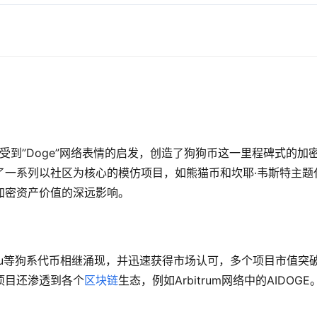
y Markus 受到”Doge”网络表情的启发，创造了狗狗币这一里程碑式的加
了一系列以社区为核心的模仿项目，如熊猫币和坎耶·韦斯特主题
加密资产价值的深远影响。
ba Inu等狗系代币相继涌现，并迅速获得市场认可，多个项目市值突破
项目还渗透到各个
区块链
生态，例如Arbitrum网络中的AIDOGE