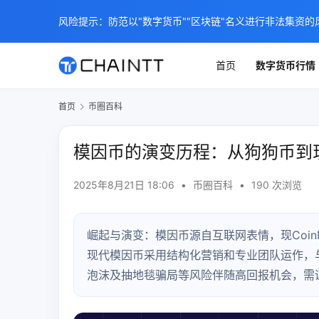
风险提示：防范以"数字货币""区块链"名义进行非法集资的
首页
数字货币行情
首页
币圈百科
模因币的演变历程：从狗狗币到
2025年8月21日 18:06
•
币圈百科
•
190 次浏览
崛起与演变：模因币源自互联网表情，现CoinMa
现代模因币采用结构化营销和专业团队运作，
泡沫及抽地毯骗局等风险伴随高回报机会，需