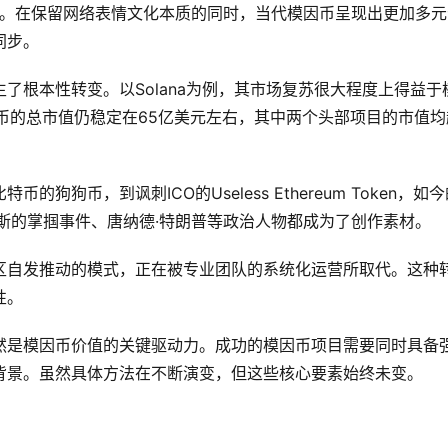
力。在保留网络表情文化本质的同时，当代模因币呈现出更加多元
同步。
了根本性转变。以Solana为例，其市场复苏很大程度上得益于
因币的总市值仍稳定在65亿美元左右，其中两个头部项目的市值均
狗币，到讽刺ICO的Useless Ethereum Token，如今
斯的掌掴事件、唐纳德·特朗普等政治人物都成为了创作素材。
区自发推动的模式，正在被专业团队的系统化运营所取代。这种
性。
然是模因币价值的关键驱动力。成功的模因币项目需要同时具备
背景。虽然具体方法在不断演变，但这些核心要素始终未变。