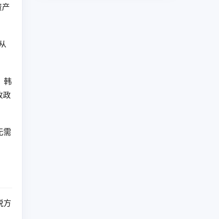
资产
从
。韩
收政
无需
税方