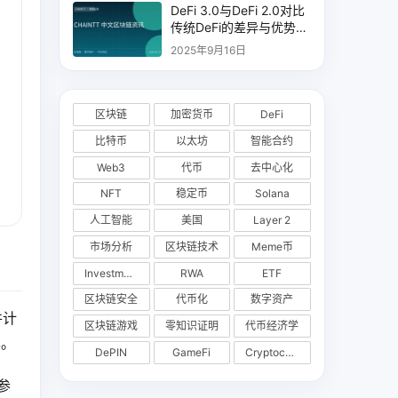
DeFi 3.0与DeFi 2.0对比
传统DeFi的差异与优势分
析
2025年9月16日
区块链
加密货币
DeFi
比特币
以太坊
智能合约
Web3
代币
去中心化
NFT
稳定币
Solana
人工智能
美国
Layer 2
市场分析
区块链技术
Meme币
Investments
RWA
ETF
区块链安全
代币化
数字资产
并计
区块链游戏
零知识证明
代币经济学
具。
DePIN
GameFi
Cryptocurrency Exchange
参