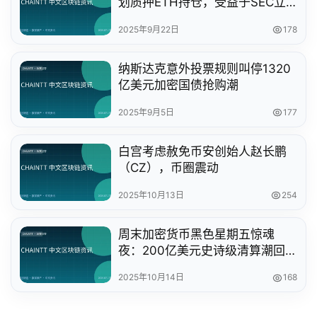
划质押ETH持仓，受益于SEC立
场转变
2025年9月22日
178
纳斯达克意外投票规则叫停1320
亿美元加密国债抢购潮
2025年9月5日
177
白宫考虑赦免币安创始人赵长鹏
（CZ），币圈震动
2025年10月13日
254
周末加密货币黑色星期五惊魂
夜：200亿美元史诗级清算潮回
顾
2025年10月14日
168