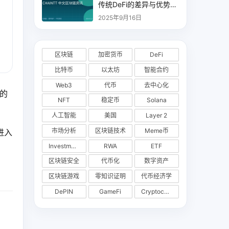
传统DeFi的差异与优势分
析
2025年9月16日
区块链
加密货币
DeFi
比特币
以太坊
智能合约
Web3
代币
去中心化
幅的
NFT
稳定币
Solana
人工智能
美国
Layer 2
市场分析
区块链技术
Meme币
进入
Investments
RWA
ETF
区块链安全
代币化
数字资产
区块链游戏
零知识证明
代币经济学
DePIN
GameFi
Cryptocurrency Exchange