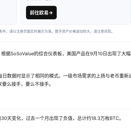
前往欧易
→
户条件，请以注册页面实时展示为准。数字资产价格波动较大，请注意风险。
据SoSoValue的综合仪表板，美国产品在9月10日出现了大
个复合体的每日数据时显示了相同的模式。一级市场需求的上扬与老币重新
家要么接手，要么不接手。
30天变化，过去一个月出现了负值，总计约18.3万枚BTC。