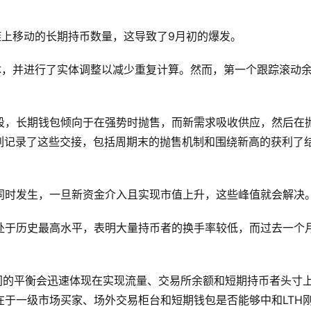
定一天链上移动的长期持币数量，这导致了9月初的爆发。
体，并进行了实体调整以减少重复计算。然而，第一个跟踪滚动
段，长期钱包倾向于在强势时抛售，而新需求吸收供应，然后在
上系列记录了这些交接，包括周期末的抛售机制和围绕新高的获利了
同时发生，一旦新资金介入且实现市值上升，这些峰值就会解决
处于历史最高水平，表明大量持币者的换手率较低，而过去一个
间的平衡会迅速体现在实现流量、交易所余额和短期持币者头寸
于一级市场买家、场外交易柜台和短期钱包是否能够中和LTH