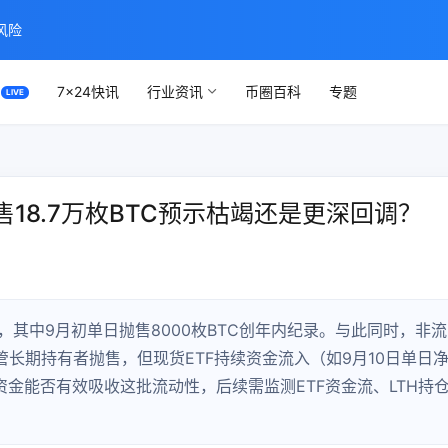
风险
7×24快讯
行业资讯
币圈百科
专题
18.7万枚BTC预示枯竭还是更深回调？
枚，其中9月初单日抛售8000枚BTC创年内纪录。与此同时，非流
管长期持有者抛售，但现货ETF持续资金流入（如9月10日单日
资金能否有效吸收这批流动性，后续需监测ETF资金流、LTH持