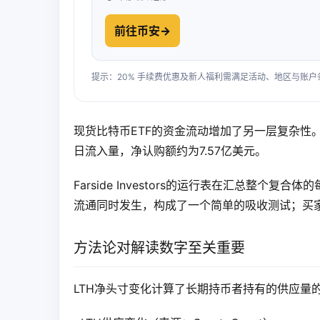
前往币安
→
提示：20% 手续费优惠及新人福利需满足活动、地区与账
现货比特币ETF的资金流动增加了另一层复杂性。根
日流入量，净认购额约为7.57亿美元。
Farside Investors的运行表在汇总整
流通同时发生，构成了一个简单的吸收测试；买
方法论对解读数字至关重要
LTH净头寸变化计算了长期持币者持有的供应量的