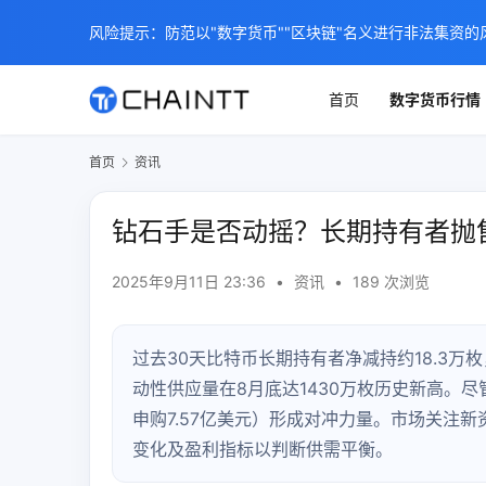
风险提示：防范以"数字货币""区块链"名义进行非法集资的
首页
数字货币行情
首页
资讯
钻石手是否动摇？长期持有者抛售
2025年9月11日 23:36
•
资讯
•
189 次浏览
过去30天比特币长期持有者净减持约18.3万
动性供应量在8月底达1430万枚历史新高。尽
申购7.57亿美元）形成对冲力量。市场关注新
变化及盈利指标以判断供需平衡。