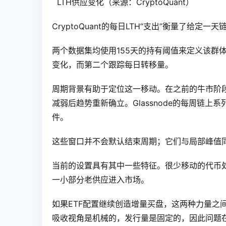
  LTH供应变化（来源：CryptoQuant）   
CryptoQuant的每日LTH“支出”衡量了给
两个数据集均使用155天的持有阈值来定义该群
变化，而第二个跟踪每日转移量。
周期背景有助于定位这一移动。在之前的牛市阶
减弱后趋势重新确立。Glassnode的每周链
件。
这些窗口并不会默认结束周期；它们与局部峰值
当前的设置具有其中一些特征。很少移动的代币
一小部分老供应进入市场。
如果ETF配置继续创造增量买盘，这两种力量之
吸收视角是机械的，发行量是固定的，因此问题在