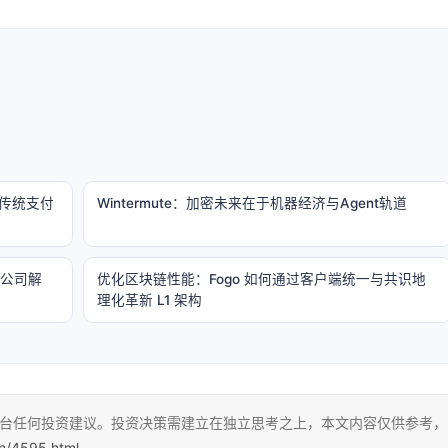
，传统支付
Wintermute：加密未来在于机器经济与Agent轨道
速公司解
优化区块链性能：Fogo 如何通过客户端统一与共识地
理化革新 L1 架构
本平台任何投资建议。投资决策需建立在独立思考之上，本文内容仅供参考，
cn/4595.html