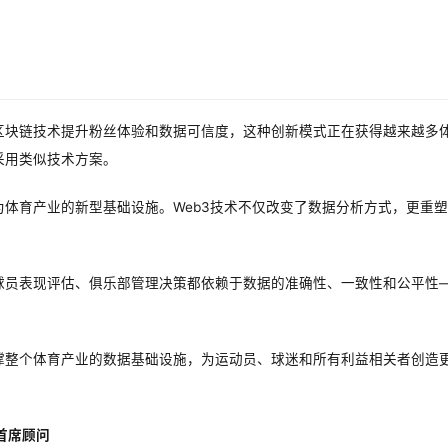
。通过区块链技术提升粉丝体验和数据可信度，这种创新模式正在获得越来越多
采用类似技术方案。
体育产业的新型基础设施。Web3技术不仅改变了数据分析方式，更重
球员表现评估、俱乐部管理决策都依赖于数据的准确性、一致性和公平性
撑整个体育产业的数据基础设施，为运动员、球迷和所有利益相关者创造
和首席顾问