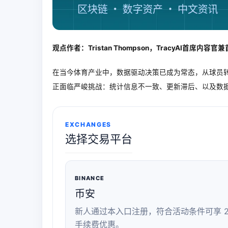
观点作者：Tristan Thompson，TracyAI首席内容官
在当今体育产业中，数据驱动决策已成为常态，从球员
正面临严峻挑战：统计信息不一致、更新滞后、以及数
EXCHANGES
选择交易平台
BINANCE
币安
新人通过本入口注册，符合活动条件可享 2
手续费优惠。