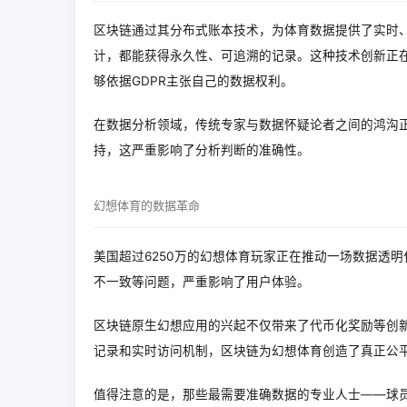
区块链通过其分布式账本技术，为体育数据提供了实时
计，都能获得永久性、可追溯的记录。这种技术创新正在
够依据GDPR主张自己的数据权利。
在数据分析领域，传统专家与数据怀疑论者之间的鸿沟
持，这严重影响了分析判断的准确性。
幻想体育的数据革命
美国超过6250万的幻想体育玩家正在推动一场数据透
不一致等问题，严重影响了用户体验。
区块链原生幻想应用的兴起不仅带来了代币化奖励等创
记录和实时访问机制，区块链为幻想体育创造了真正公
值得注意的是，那些最需要准确数据的专业人士——球