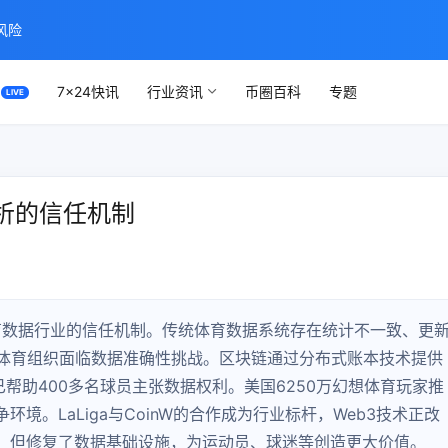
风险
7×24快讯
行业资讯
币圈百科
专题
析的信任机制
正重塑体育数据行业的信任机制。传统体育数据系统存在统计不一致、更
的体育组织面临数据准确性挑战。区块链通过分布式账本技术提供
帮助400多名球员主张数据权利。美国6250万幻想体育玩家推
境。LaLiga与CoinW的合作成为行业标杆，Web3技术正改
，但修复了数据基础设施，为运动员、球迷等创造更大价值。