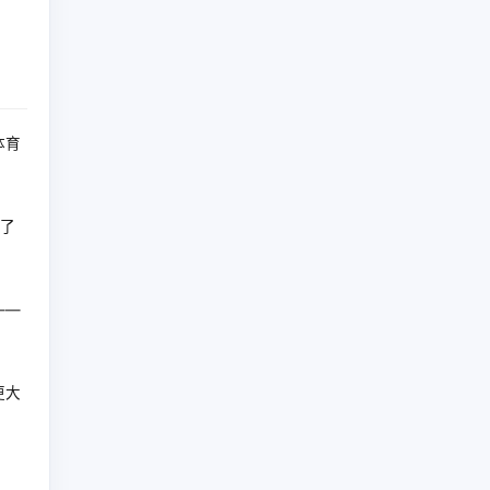
体育
塑了
——
更大