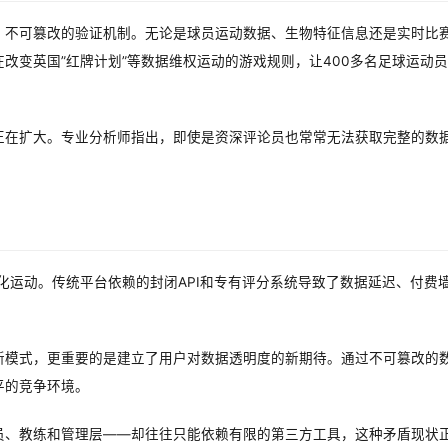
、不可篡改的验证机制。无论是球员运动数据、生物特征信息还是实时比
改变英国”红牌计划”等数据维权运动的游戏规则，让400多名足球运动
正在扩大。专业分析师指出，即使是资深评论员也常常无法获取完整的数
明化运动。传统平台依赖的封闭API和专有评分系统导致了数据延迟、付费
新模式，更重要的是建立了用户对数据透明度的新期待。通过不可篡改的
平的竞争环境。
员、教练和管理层——却往往只能依赖有限的第三方工具，这种矛盾现状