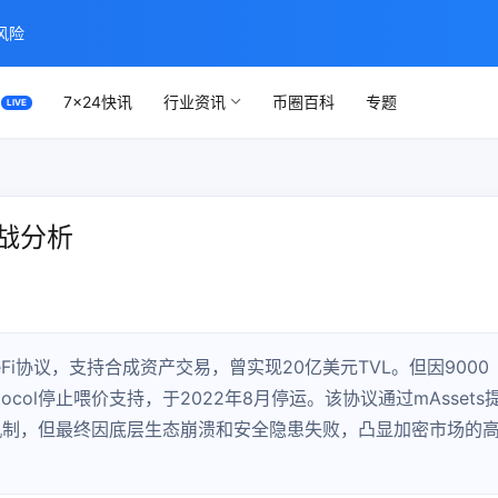
风险
7×24快讯
行业资讯
币圈百科
专题
挑战分析
推出的DeFi协议，支持合成资产交易，曾实现20亿美元TVL。但因9000
rotocol停止喂价支持，于2022年8月停运。该协议通过mAssets
机制，但最终因底层生态崩溃和安全隐患失败，凸显加密市场的