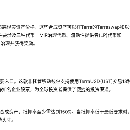
ts)来追踪现实资产价格，这些合成资产可以在Terra的Terraswap和
主要涉及三种代币：MIR治理代币、流动性提供者(LP)代币和
参与治理并获得奖励。
议的重要入口。这款非托管移动钱包支持使用TerraUSD(UST)交易13
等知名企业股票，为全球投资者提供了便捷的投资渠道。
铸造合成资产，抵押率至少需达到150%。当抵押率低于最低要求时
持头寸。