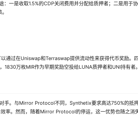
用途：一是收取1.5%的CDP关闭费用并分配给质押者；二是用于
策。
过在Uniswap和Terraswap提供流动性来获得代币奖励。
，1830万枚MIR作为早期奖励空投给LUNA质押者和UNI持有者
与Mirror Protocol不同，Synthetix要求高达750%的抵
效率。然而，随着Mirror Protocol的停运，这一优势也随之消