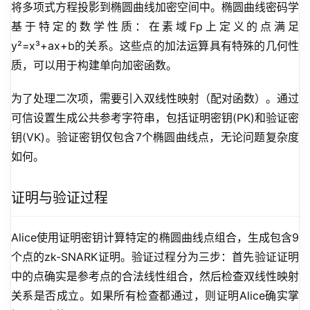
将多项式方程投影到椭圆曲线加密空间中。椭圆曲线密码学
基于特定的数学性质：在素域Fp上定义的点满足
y²=x³+ax+b的关系。这些点的加法运算具有特殊的几何性
质，可以用于构建单向加密函数。
为了处理二次项，需要引入双线性映射（配对函数）。通过
可信设置生成公共参考字符串，包括证明密钥(PK)和验证密
钥(VK)。验证密钥仅包含7个椭圆曲线点，无论问题复杂度
如何。
证明与验证过程
Alice使用证明密钥计算特定的椭圆曲线点组合，生成包含9
个点的zk-SNARK证明。验证过程分为三步：首先验证证明
中的点确实是参考点的合法线性组合，然后检查双线性映射
关系是否成立。如果所有检查都通过，则证明Alice确实掌