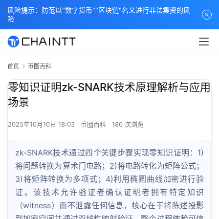
风险提示：防范以"数字货币""区块链"名义进行非法集资的风
险
首页
币圈百科
零知识证明zk-SNARK技术原理解析与应用
场景
2025年10月10日 18:03
币圈百科
186 次浏览
zk-SNARK技术通过四个关键步骤实现零知识证明：1)
将问题转换为算术门电路；2)将电路转化为矩阵公式；
3)将矩阵转换为多项式；4)利用椭圆曲线加密进行验
证。该技术允许验证者确认证明者拥有特定知识
（witness）而不泄露任何信息，核心在于将陈述投影
到加密空间并通过双线性映射验证。整个过程依赖可信