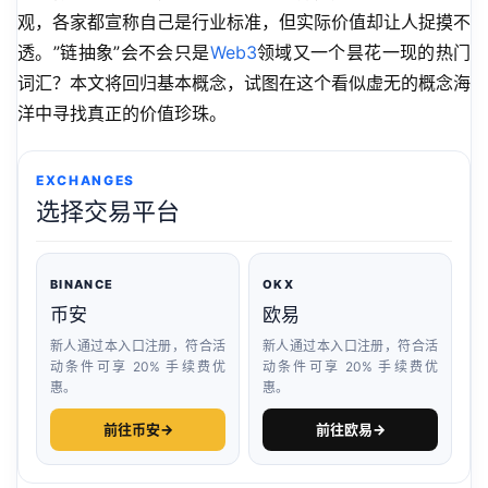
观，各家都宣称自己是行业标准，但实际价值却让人捉摸不
透。”链抽象”会不会只是
Web3
领域又一个昙花一现的热门
词汇？本文将回归基本概念，试图在这个看似虚无的概念海
洋中寻找真正的价值珍珠。
EXCHANGES
选择交易平台
BINANCE
OKX
币安
欧易
新人通过本入口注册，符合活
新人通过本入口注册，符合活
动条件可享 20% 手续费优
动条件可享 20% 手续费优
惠。
惠。
前往币安
→
前往欧易
→