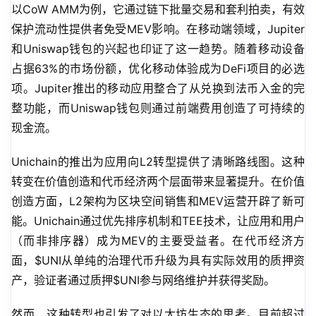
以CoW AMM为例，它通过链下批量交易和套利拍卖，有效
保护流动性提供者免受MEV影响。在移动端领域，Jupiter
和Uniswap钱包的兴起也印证了这一趋势。随着移动设备
占据63%的市场份额，优化移动体验成为DeFi项目的必选
项。Jupiter推出的移动应用整合了从兑换到法币入金的完
整功能，而Uniswap钱包则通过前端费用创造了可持续的
现金流。
Unichain的推出为应用向L2转型提供了清晰路线图。这种
转变在价值创造和代币经济两个层面带来显著提升。在价值
创造方面，L2架构为区块空间销售和MEV运营开辟了新可
能。Unichain通过优先排序机制和TEE技术，让应用和用户
（而非排序器）成为MEV的主要受益者。在代币经济方
面，$UNI从单纯的治理代币升级为具有实际效用的质押资
产，验证者通过质押$UNI参与网络维护并获得奖励。
然而，这种转型也引发了对以太坊生态的思考。目前超过