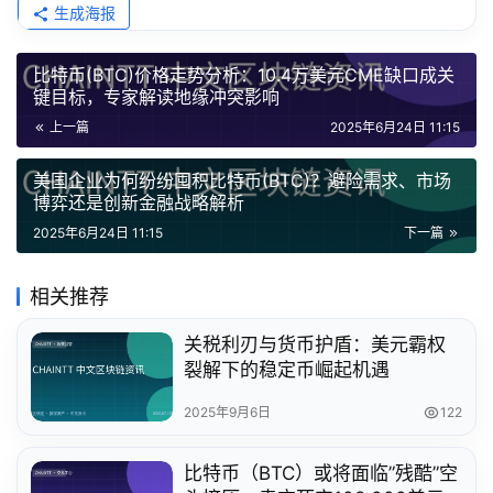
生成海报
比特币(BTC)价格走势分析：10.4万美元CME缺口成关
键目标，专家解读地缘冲突影响
上一篇
2025年6月24日 11:15
美国企业为何纷纷囤积比特币(BTC)？避险需求、市场
博弈还是创新金融战略解析
2025年6月24日 11:15
下一篇
相关推荐
关税利刃与货币护盾：美元霸权
裂解下的稳定币崛起机遇
2025年9月6日
122
比特币（BTC）或将面临”残酷”空