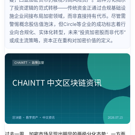
了投资逻辑的范式转移——传统资金正通过合规基础设
施企业间接布局加密领域，而非直接持有代币。尽管需
警惕概念股估值泡沫，但Circle等企业的成功标志着行
业向合规化、实体化转型，未来“投资加密股而非代币”
或成主流策略，资本正在重构对加密价值的定义。
过去一周，加密市场呈现出明显的两极分化态势：一方面，