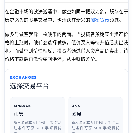
在金融市场的波涛汹涌中，做空如同一把双刃剑，既存在于
历史悠久的股票交易中，也活跃在新兴的
加密货币
领域。
做多与做空就像一枚硬币的两面。当投资者预期某个资产价
格将上涨时，他们会选择做多，低价买入等待升值后卖出获
利。而做空则恰恰相反，投资者通过借入资产高价卖出，待
价格下跌后再低价买回偿还，从中赚取差价。
EXCHANGES
选择交易平台
BINANCE
OKX
币安
欧易
新人通过本入口注册，符合活
新人通过本入口注册，符合活
动条件可享 20% 手续费优
动条件可享 20% 手续费优