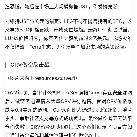
造恐慌，随后在市场上大规模抛售UST，引发挤兑潮。
为维持UST与美元的锚定，LFG不得不抛售持有的BTC，这
又导致BTC价格暴跌，形成死亡螺旋。最终UST彻底脱锚，
LUNA价格归零，做空者估计获利超过8亿美元。这场灾难
不仅摧毁了Terra生态，更引发整个加密市场的连锁反应。
CRV做空反击战
（图片来源于resources.curve.fi）
2022年底，当审计公司BlockSec误报Curve存在安全漏洞
后，做空者迅速借入大量CRV进行抛售。面对CRV价格暴
跌至0.4美元的危机，Curve创始人通过追加保证金、澄清
事实、争取社区支持等方式成功反击。最终做空者因无法平
仓而失败，CRV价格逐步回升。这个案例展示了项目方如
何通过资金运作和舆情管理来抵御做空攻击。