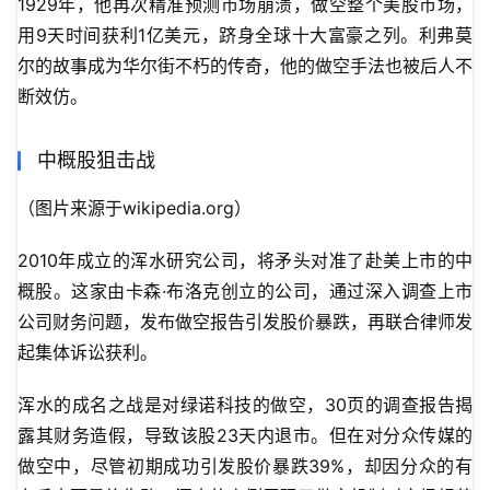
1929年，他再次精准预测市场崩溃，做空整个美股市场，
用9天时间获利1亿美元，跻身全球十大富豪之列。利弗莫
尔的故事成为华尔街不朽的传奇，他的做空手法也被后人不
断效仿。
中概股狙击战
（图片来源于wikipedia.org）
2010年成立的浑水研究公司，将矛头对准了赴美上市的中
概股。这家由卡森·布洛克创立的公司，通过深入调查上市
公司财务问题，发布做空报告引发股价暴跌，再联合律师发
起集体诉讼获利。
浑水的成名之战是对绿诺科技的做空，30页的调查报告揭
露其财务造假，导致该股23天内退市。但在对分众传媒的
做空中，尽管初期成功引发股价暴跌39%，却因分众的有