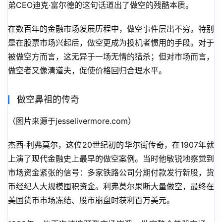
弟CEO迪克·富尔德的这句话道出了做空的残酷本质。
在数百年的金融市场发展历程中，做空事件层出不穷。特别
是在股票市场兴起后，做空更成为投机者惯用的手段。对于
被做空方而言，这无异于一场无情的猎杀；但对市场而言，
做空者又像清道夫，促使价格回归合理水平。
做空鼻祖的传奇
（图片来源于jesselivermore.com）
杰西·利弗莫尔，这位20世纪初的华尔街传奇，在1907年就
上演了现代金融史上最早的做空案例。当时他敏锐地察觉到
市场资金紧张的信号：多家铁路公司分期付款发行新股，货
币经纪人大规模囤积资金。利弗莫尔果断大量做空，最终在
美国货币市场冻结、股市崩盘时获利百万美元。