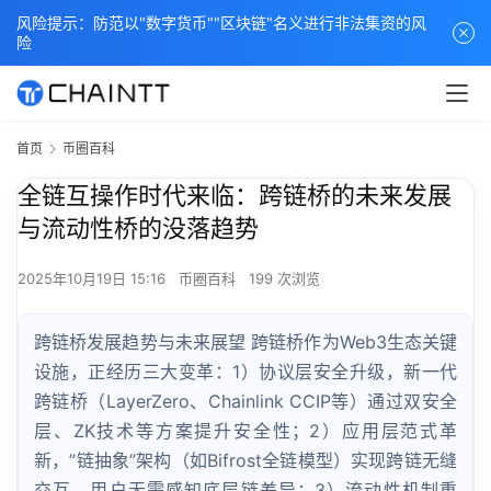
风险提示：防范以"数字货币""区块链"名义进行非法集资的风
险
首页
币圈百科
全链互操作时代来临：跨链桥的未来发展
与流动性桥的没落趋势
2025年10月19日 15:16
币圈百科
199 次浏览
跨链桥发展趋势与未来展望 跨链桥作为Web3生态关键
设施，正经历三大变革：1）协议层安全升级，新一代
跨链桥（LayerZero、Chainlink CCIP等）通过双安全
层、ZK技术等方案提升安全性；2）应用层范式革
新，”链抽象”架构（如Bifrost全链模型）实现跨链无缝
交互，用户无需感知底层链差异；3）流动性机制重