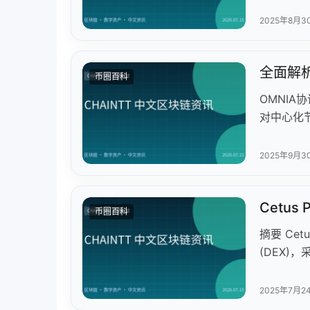
同时汇总近
2025年8月3
等热点事
全面解
币圈百科
OMNIA
对中心化
供99.
安全功能。
2025年9月3
署节点赚取
生态系统包
Cetu
正去中心
币圈百科
摘要 Cet
(DEX)
功能包括
(0.01
2025年7月2
CETUS