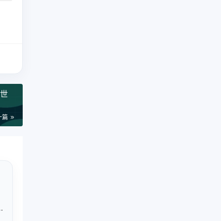
密世
一篇
化
章