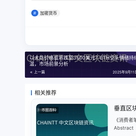
加密货币
以太坊价格或将跌至3500美元？ETH空头情绪持
温，市场前景分析
上一篇
2025年9月11日
相关推荐
垂直区
币圈百科
《消费者
Abstr
服务、网