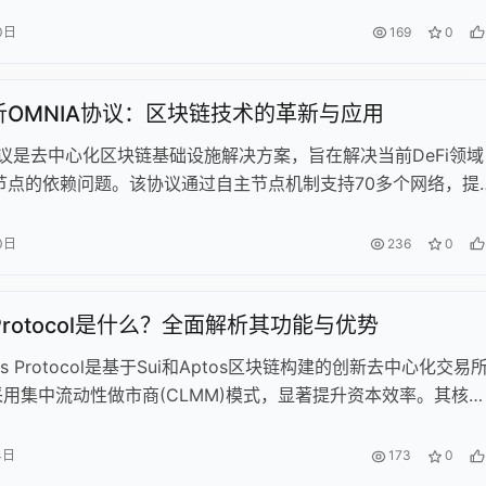
期加密市场动态，包括Puffpaw融资、OpenSea收到SEC警告
0日
169
0
件，并提供精选行业洞察内容。
析OMNIA协议：区块链技术的革新与应用
协议是去中心化区块链基础设施解决方案，旨在解决当前DeFi领域
节点的依赖问题。该协议通过自主节点机制支持70多个网络，提
9%正常运行时间保证，并具备MEV返利、前置交易保护、蜜罐防护
用户可通过质押OMNIA代币获得5.36%-15.33%年化收益，或
0日
236
0
奖励。2021年创立至今，OMNIA已完成超663万美元融资，其
含多钱包集成、Telegram玩赚游戏等创新功能，致力于构建真
s Protocol是什么？全面解析其功能与优势
化的金融基础设施。
us Protocol是基于Sui和Aptos区块链构建的创新去中心化交易
，采用集中流动性做市商(CLMM)模式，显著提升资本效率。其核心
：可定制价格范围的流动性提供、四级可变费用结构
%-0.6%)、预言机集成和范围订单功能。协议采用双代币经济模型，
4日
173
0
用于治理，xCETUS用于收益增强，并获OKX Ventures战略投资