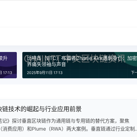
续升
比特币（BTC）布道者Charlie Kirk遇刺身亡：加
界痛失领袖与声音
 17:13
2025年9月11日 17:13
下
块链技术的崛起与行业应用前景
笔记》探讨垂直区块链作为通用链与专用链的替代方案，聚焦
act（消费应用）和Plume（RWA）两大案例。垂直链通过行业定制
络效应和降低开发门槛，为特定用户群构建集中式生态系统。文