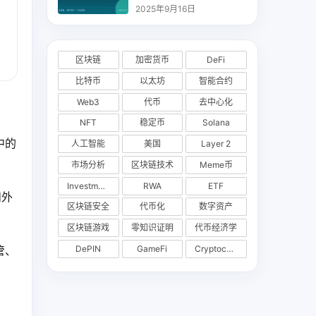
析
2025年9月16日
区块链
加密货币
DeFi
比特币
以太坊
智能合约
Web3
代币
去中心化
NFT
稳定币
Solana
中的
人工智能
美国
Layer 2
市场分析
区块链技术
Meme币
Investments
RWA
ETF
和外
区块链安全
代币化
数字资产
区块链游戏
零知识证明
代币经济学
DePIN
GameFi
Cryptocurrency Exchange
管、