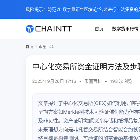
风险提示：防范以"数字货币""区块链"名义进行非法集资的
首页
数字货币行情
首页
币圈百科
中心化交易所资金证明方法及步
2025年9月26日 17:16
•
币圈百科
•
193 次浏览
文章探讨了中心化交易所(CEX)如何利用加
早期方案如Merkle树技术可验证偿付能力但存
及非负性。资产证明需解决冷存储和抵押品复用问
未来理想方向是非托管交易所结合智能合约钱
终目标是构建透明、可验证的加密金融基础设