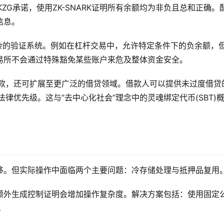
KZG承诺，使用ZK-SNARK证明所有余额均为非负且总和正确。
信息。
更复杂的验证系统。例如在杠杆交易中，允许特定条件下的负余额，
易所不会通过特殊豁免某些账户来危及整体资金安全。
存款，还可扩展至更广泛的借贷领域。借款人可以提供未过度借贷
律优先级。这与”去中心化社会”理念中的灵魂绑定代币(SBT)
移。但实际操作中面临两个主要问题：冷存储处理与抵押品复用
额外生成控制证明会增加操作复杂度。解决方案包括：使用固定
。