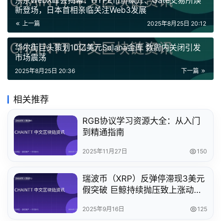
东京WebX峰会揭幕：HYPE币价飙升、Gate交易所焕
新登场，日本首相亲临关注Web3发展
上一篇
2025年8月25日 20:12
华尔街巨头策划10亿美元Solana金库 数周内关闭引发
市场震荡
2025年8月25日 20:36
下一篇
相关推荐
RGB协议学习资源大全：从入门
到精通指南
2025年11月27日
150
瑞波币（XRP）反弹停滞现3美元
假突破 巨鲸持续抛压致上涨动能
衰竭
2025年9月16日
125