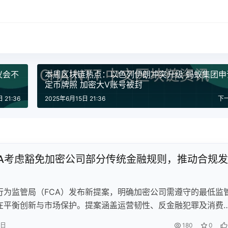
议会不
本周区块链热点：以色列伊朗冲突升级 蚂蚁集团申
定币牌照 加密大V账号被封
 21:36
2025年6月15日 21:36
下
CA考虑豁免加密公司部分传统金融规则，推动合规发
行为监管局（FCA）发布新提案，明确加密公司需遵守的最低监
在平衡创新与市场保护。提案涵盖运营韧性、反金融犯罪及消费
探讨将《消费者责任》规则扩展至加密领域。此举是英国完善加
7日
180
0