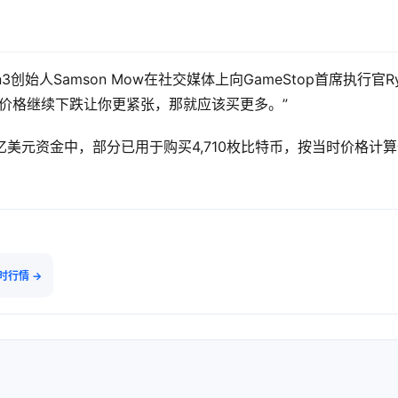
人Samson Mow在社交媒体上向GameStop首席执行官Rya
果价格继续下跌让你更紧张，那就应该买更多。”
5亿美元资金中，部分已用于购买4,710枚比特币，按当时价格计
实时行情 →