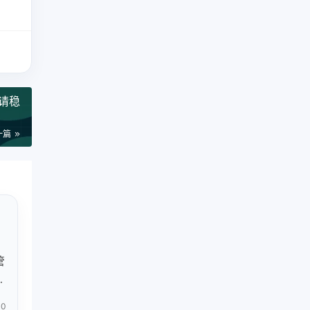
请稳
一篇
管
者
密
0