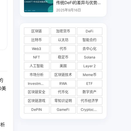
传统DeFi的差异与优势分
析
2025年9月16日
区块链
加密货币
DeFi
比特币
以太坊
智能合约
Web3
代币
去中心化
NFT
稳定币
Solana
人工智能
美国
Layer 2
市场分析
区块链技术
Meme币
的
Investments
RWA
ETF
0美
区块链安全
代币化
数字资产
区块链游戏
零知识证明
代币经济学
DePIN
GameFi
Cryptocurrency Exchange
分析