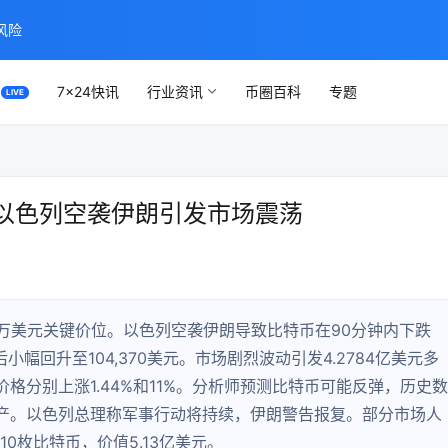
风险
7×24快讯
行业资讯
币圈百科
专题
元 以色列空袭伊朗引发市场震荡
万美元关键价位。以色列空袭伊朗导致比特币在90分钟内下跌
，随后小幅回升至104,370美元。市场剧烈波动引发4.2784亿美元多
格分别上涨1.44%和11%。分析师预测比特币可能反弹，历史数
产。以色列总理称军事行动将持续，伊朗警告报复。部分市场人
710枚比特币，价值5.13亿美元。