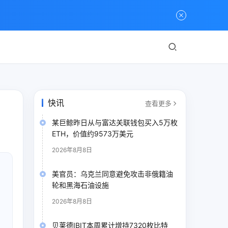
快讯
查看更多
某巨鲸昨日从与富达关联钱包买入5万枚
ETH，价值约9573万美元
2026年8月8日
美官员：乌克兰同意避免攻击非俄籍油
轮和黑海石油设施
2026年8月8日
贝莱德IBIT本周累计增持7320枚比特