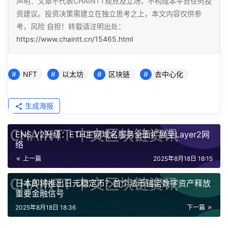
声明：文章不代表CHAINTT观点及立场，不构成本平台任何投
资建议。投资决策需建立在独立思考之上，本文内容仅供参
考，风险 自担！转载请注明出处：
https://www.chaintt.cn/15465.html
NFT
以太坊
区块链
去中心化
生成海报
ENS V2升级：ETH主网域名服务全面扩展至Layer2网
络
上一篇
2025年8月18日 18:15
日本即将推出日元稳定币？首个法币锚定数字资产释放
重要金融信号
2025年8月18日 18:36
下一篇