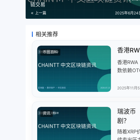
链交易
上一篇
2025年6月24日
相关推荐
香港R
币圈百科
香港RW
数依赖O
跳过基础
资产池、
2025年11月
金和链上
重构路径
瑞波币（
算网推动
资讯
剧？
随着XRP
续卖出压力