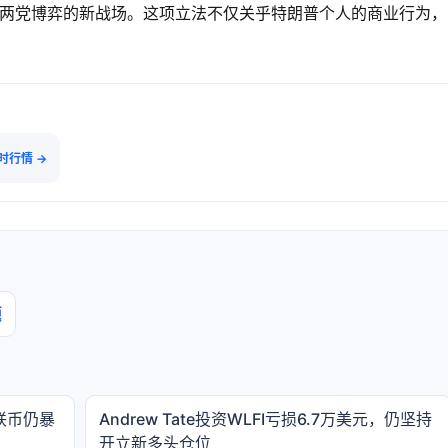
国两党博弈的新战场。这项立法不仅关乎特朗普个人的商业行为，
实时行情 →
题
联币仍暴
Andrew Tate投资WLFI亏损6.7万美元，仍坚持
开立新多头仓位