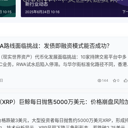
新行业动态
 10:15
2025年6月24日 10:16
下
WA路线面临挑战：发债即融资模式能否成功？
A（现实世界资产）代币化发展面临挑战：10家持牌交易平台中多
TC业务，RWA试水后陷入停滞。与华尔街标准化路径不同，香港
阶段直接发行非标企业债，导致流动性不足。解决方案需转向多
建立离岸母基金及完善基础设施。核心在于整合内地资产、离岸
5日
144
0
技术，打造亚太链上资产枢纽，而非简单复制华尔街模式。未来
，从发债融资转向多层次资本市场，以稳定币、Layer2和跨域结
XRP）巨鲸每日抛售5000万美元：价格崩盘风险
香港成为RWA中心。
价格跌破3美元，大型投资者每日抛售约5000万美元XRP，形成
。技术分析显示，XRP呈现下降三角形形态，若跌破2.75美元