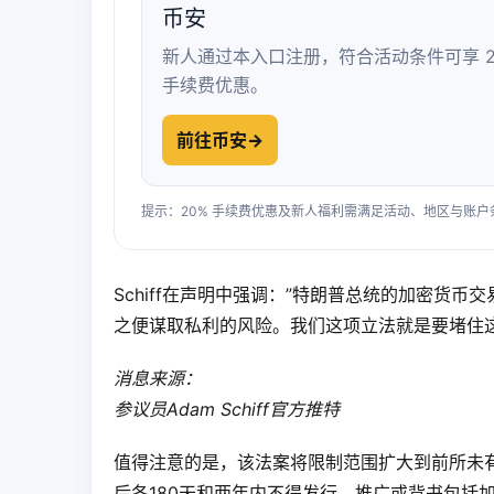
币安
新人通过本入口注册，符合活动条件可享 2
手续费优惠。
前往币安
→
提示：20% 手续费优惠及新人福利需满足活动、地区与账
Schiff在声明中强调：”特朗普总统的加密货币
之便谋取私利的风险。我们这项立法就是要堵住
消息来源：
参议员Adam Schiff官方推特
值得注意的是，该法案将限制范围扩大到前所未
后各180天和两年内不得发行、推广或背书包括