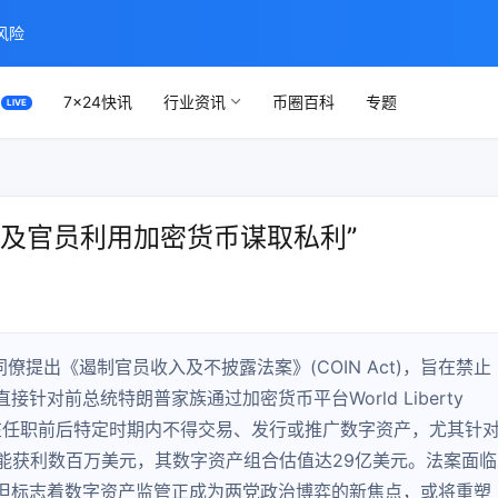
风险
7×24快讯
行业资讯
币圈百科
专题
及官员利用加密货币谋取私利”
党同僚提出《遏制官员收入及不披露法案》(COIN Act)，旨在禁止
对前总统特朗普家族通过加密货币平台World Liberty
定官员在任职前后特定时期内不得交易、发行或推广数字资产，尤其针
能获利数百万美元，其数字资产组合估值达29亿美元。法案面临
但标志着数字资产监管正成为两党政治博弈的新焦点，或将重塑