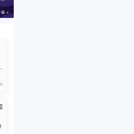
一篇
元
资
0
需
加
持
支