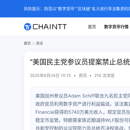
风险提示：防范以"数字货币""区块链"名义进行非法集资的
首页
数字货币行情
首页
资讯
“美国民主党参议员提案禁止总统
2025年6月24日 10:15
•
资讯
•
216 次浏览
美国加州参议员Adam Schiff联合九名民主
政府官员利用数字资产进行利益输送。该法案直接针
Financial获得的5740万美元收入，规
稳定币监管。特朗普家族近期减持WLF股份可
共和党控制的众议院阻力及总统否决权挑战，