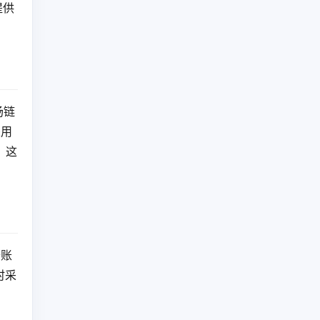
提供
场链
采用
，这
升账
时采