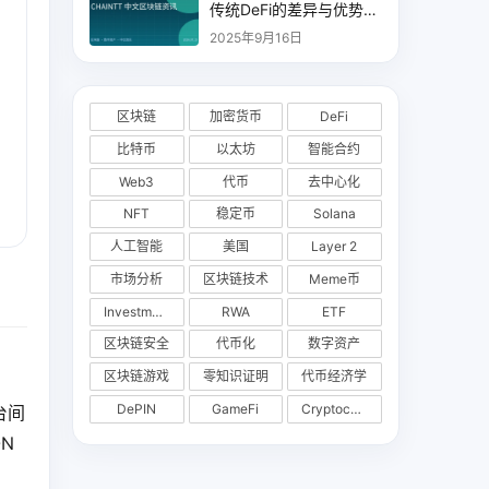
传统DeFi的差异与优势分
析
2025年9月16日
区块链
加密货币
DeFi
比特币
以太坊
智能合约
Web3
代币
去中心化
NFT
稳定币
Solana
人工智能
美国
Layer 2
市场分析
区块链技术
Meme币
Investments
RWA
ETF
区块链安全
代币化
数字资产
区块链游戏
零知识证明
代币经济学
DePIN
GameFi
Cryptocurrency Exchange
台间
N