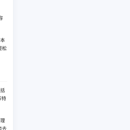
容
基本
轻松
包括
币特
管理
类去