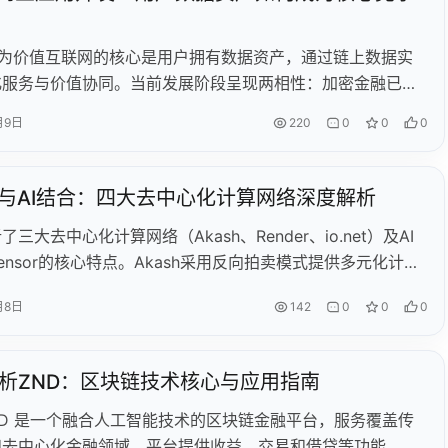
心化AI生态发展。
作为价值互联网的核心是用户拥有数据资产，通过链上数据实
化服务与价值协同。当前发展阶段呈现两相性：加密金融已出
用（如USDT、DeFi），但下一代互联网仍需普及用户数据
月9日
220
0
0
0
eb3商业应用需围绕五大技术特点（全网统一ID、价值互联
产化、活数据、直接触达）构建全域数据、价值直连等特征。
eb3结合将推动智能商业爆发，而数据资产先行、金融资产后
IN与AI结合：四大去中心化计算网络深度解析
路径更健康。现阶段Web3基础设施已具备竞争力，商业应
三大去中心化计算网络（Akash、Render、io.net）及AI
焦链上数据创建与开放协作，而非过度依赖代币激励。
ttensor的核心特点。Akash采用反向拍卖模式提供多元化计算
ender专注GPU渲染并采用动态定价；io.net整合多平台GPU
月8日
142
0
0
0
AI/ML任务；Bittensor则构建去中心化AI市场与中心化服务
项目通过代币经济模型（如Render的BME机制、Bittensor
制）实现价值流转，其中Akash和Render网络使用量持续增
析ZND：区块链技术核心与应用指南
.net通过资源整合快速扩张GPU规模。这些项目共同推动去中
成为AI基础设施的关键组成部分。
ND 是一个融合人工智能技术的区块链金融平台，服务覆盖传
和去中心化金融领域。平台提供收益、交易和借贷等功能，用