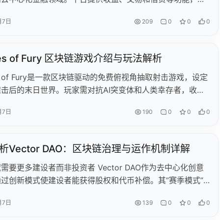
过一个界面轻松管理数字资产。平台内置的 AI 助手能够实时
月7日
209
0
0
0
融数据，为用户提供量身定制的建议和洞察。用户既可以参与
固定期限的收益计划，也可以用持有的资产进行借贷，无需出
。此外，平台支持多种加密货币的交易。为了保障安全，ZND
nes of Fury 区块链游戏介绍与玩法解析
线存储和严格的风险控制措施，并已在爱沙尼亚、立陶宛、瑞
利、加拿大等多个国家获得监管许可。未来，ZND 将进一步
nes of Fury是一款区块链驱动的免费俯视角抽取射击游戏，设定
AI 功能、金融产品和市场覆盖范围。
撞击后的末日世界。玩家需对抗AI突变体和人类幸存者，收集
避难所，并通过PVP、PVE及合作模式生存。游戏特色包括
月7日
190
0
0
0
产、$FURY代币经济系统、深度角色定制和制作系统，提供高
报的硬核体验。创始团队由Web3资深人士组成，获
ca Brands等机构支持，计划2022-2025年持续推进开发。
析Vector DAO：区块链治理与运作机制详解
需要更多建设者而非投资者 Vector DAO作为去中心化创意
过创新模式使建设者能获得股权和代币补偿。其”赛季模式”
者分散风险，获得多个项目所有权，解决传统初创公司单一押
月7日
139
0
0
0
。该组织提供灵活工作安排，成员可自由选择参与项目节奏。
功合作Hashflow、Solend等项目，现正开放新赛季申请，