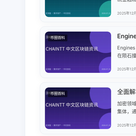
户可以通
2025年12
分析金
灵活或
售资产
Engi
币圈百科
采用离
士、意大
Engi
扩展其 
在陨石
资源升级
2025年12
NFT资
风险高回
Animo
全面解
币圈百科
加密领域
集体，通
让贡献
2025年12
注问题
目前已成