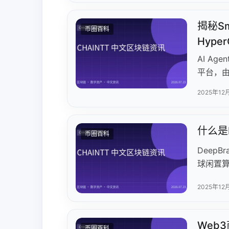
揭秘Sm
币圈百科
Hype
AI Ag
平台，由S
Sola
2025年12
戏和DeF
$SON
线主网
什么是D
币圈百科
战。
DeepB
球闲置
目2017
2025年12
总算力值
制，支持
通缩模
Web
币圈百科