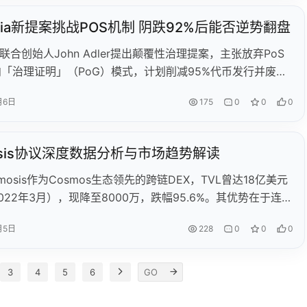
计师和创意人才加入。
estia新提案挑战POS机制 阴跌92%后能否逆势翻盘
tia联合创始人John Adler提出颠覆性治理提案，主张放弃PoS
「治理证明」（PoG）模式，计划削减95%代币发行并废除
制，引发社区热议。然而提案未落地之际，团队被曝大额套现
月6日
175
0
0
0
元，加剧市场质疑。爆料指控Celestia存在资金运作不透明、
传等问题，项目陷入信任危机。尽管创始人强调资金储备充
IA价格已跌92%，模块化叙事面临严峻挑战。
osis协议深度数据分析与市场趋势解读
smosis作为Cosmos生态领先的跨链DEX，TVL曾达18亿美元
022年3月），现降至8000万，跌幅95.6%。其优势在于连接
BC链的网络效应，日活1-2万用户，月交易量约2亿美元。原生
月5日
228
0
0
0
MO现价0.29美元（历史新低），年通胀量1943万美元。关键
Cosmos生态竞争、原生稳定币不足，以及dYdX Chain等应
展表现。未来将深度绑定Cosmos生态兴衰，需持续观察IBC
3
4
5
6
、稳定币规模等核心指标。