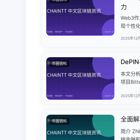
推动去中
力
Web3
现个性
现原生应
2025年12
资产。W
网、资
AI与W
DeP
币圈百科
置的发展
本文分析了
用应聚
项目Bi
资源；R
2025年12
资源聚焦
竞争。各
的燃烧机
全面解
币圈百科
长，io
心化计算
简介 Z
统金融