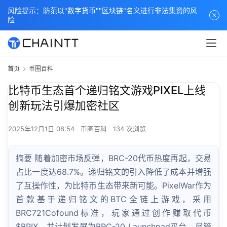
风险提示：防范以"数字货币""区块链"名义进行非法集资的风
险
首页
币圈百科
比特币生态首个递归铭文游戏PIXEL上线
创新玩法引爆加密社区
2025年12月1日 08:54
币圈百科
134 次浏览
摘要 随着加密市场反弹，BRC-20代币热度再起，交易
占比一度达68.7%。递归铭文的引入降低了成本并增强
了互操作性，为比特币生态带来新可能。PixelWar作为
首款基于递归铭文的BTC全链上游戏，采用
BRC721Cofound标准，玩家通过创作赚取代币
$BPIX，并计划发展为BRC-20 Launchpad平台。尽管