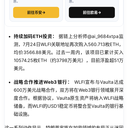
惠。
惠。
前往币安
→
前往欧易
→
持续加码ETH投资：
据链上分析师@ai_9684xtpa监
测，7月24日WLFI关联地址再次购入560.713枚ETH，
均价3566.88美元。过去一周内，该项目已累计买入
10574.25枚ETH（约3798万美元），目前浮盈超51万
美元。
战略合作推进Web3银行：
WLFI宣布与Vaulta达成
600万美元战略合作，双方将在Web3银行领域展开深
度合作。根据协议，Vaulta原生资产将纳入WLFI战略
储备，而WLFI的USD1稳定币将整合至Vaulta的银行基
础设施。
这一系列动作显示，特朗普家族在加密领域的布局正从迷因