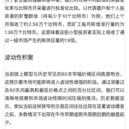
为了更全面地理解供需平衡，我们可以将不同群体的余额变
化率与比特币开采量进行标准化比较。以代表散户和个人投
资者的虾蟹群体（持有少于10个比特币）为例，他们上个
月吸收了约2.56万个比特币，而矿工每月新增发行量约为
1.36万个比特币。这意味着这些小型投资者实际上吸收了通
过一级市场产生的新供应量的1.9倍。
波动性积聚
当前链上模型与历史罕见的60天窄幅价格区间高度吻合，
这预示着市场可能即将进入波动性增强的阶段。通过测量过
去60天内最高和最低价格点之间的百分比区间，我们可以
清晰地观察到市场波动性随时间压缩的情况。历史数据显
示，类似当前这样狭窄的交易区间往往出现在显著波动爆发
之前，多数情况下出现在牛市早期或熊市周期后期的崩盘前
夕。