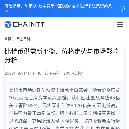
风险提示：防范以"数字货币""区块链"名义进行非法集资的风
险
首页
币圈百科
比特币供需新平衡：价格走势与市场影响
分析
2025年9月14日 17:10
币圈百科
209 次浏览
比特币市场近期呈现资本流动平衡态势，随着价格触及
10万美元后净资本流入放缓，获利回吐量从峰值45亿
美元骤降93%。已实现市值达8320亿美元历史新高，
但供需力量正重新调整。链上数据显示长期持有者抛压
显著减弱，交易所流入量下降54%，散户吸收新发行量
达矿工产量的1.9倍。当前20%的供应集中在现货价