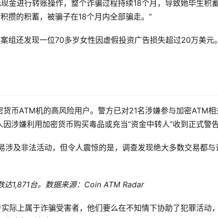
元现金进行转账操作，整个诈骗过程持续18个月，导致她毕生积
积攒的积蓄，被骗子在18个月内全部骗走。”
s表示，专案组还发现一位70多岁女性因虚假投资广告损失超过20万美元
货币ATM机的高风险用户。警方已对21名涉嫌参与加密ATM相
因涉嫌利用加密货币购买毒品或充当”资金中转人”收到正式警
M交易涉及非法活动，但令人震惊的是，调查发现绝大多数交易都与
871台。数据来源：Coin ATM Radar
户实际上属于诈骗受害者，他们要么在不知情下协助了犯罪活动