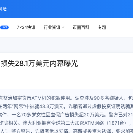
风险
7×24快讯
行业资讯
币圈百科
专题
损失28.1万美元内幕曝光
整治加密货币ATM机的犯罪使用。调查涉及90多名嫌疑人，包
在两年“网恋”中被骗43.3万澳元，诈骗者通过虚假投资证明诱骗
起案件，一名70多岁女性因虚假广告损失超20万美元。警方已对21
骗相关。澳大利亚拥有全球第三大加密ATM网络（1,871台）
转人”。警方警告，诈骗者常以爱情、高薪或投资为诱饵，要求加