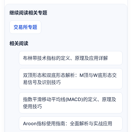
继续阅读相关专题
交易所专题
相关阅读
布林带技术指标的定义、原理及应用详解
双顶形态和双底形态解析：M顶与W底形态交
易信号及识别技巧
指数平滑移动平均线(MACD)的定义、原理及
使用技巧
Aroon指标使用指南：全面解析与实战应用