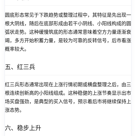
圆底形态常见于下跌趋势或整理过程中，其特征是先出现一
根大阴线，随后在底部形成由若干小阴线、小阳线构成的圆
弧状走势。这种缓慢筑底的形态通常意味着空方力量逐渐衰
竭，多方开始积蓄力量，是较为可靠的反转信号，后市看涨
概率较大。
五、红三兵
红三兵形态通常出现在上涨行情初期或横盘整理之后，由三
根连续创新高的小阳线组成。这种稳健的上涨节奏显示出市
场买盘强劲，是典型的买入信号，预示着后市将继续保持上
涨态势。
六、稳步上升