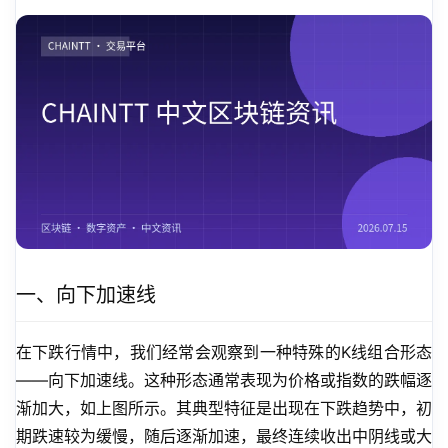
一、向下加速线
在下跌行情中，我们经常会观察到一种特殊的K线组合形态
——向下加速线。这种形态通常表现为价格或指数的跌幅逐
渐加大，如上图所示。其典型特征是出现在下跌趋势中，初
期跌速较为缓慢，随后逐渐加速，最终连续收出中阴线或大