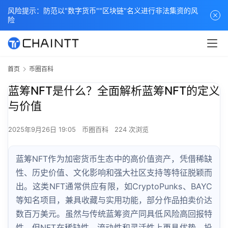
风险提示：防范以"数字货币""区块链"名义进行非法集资的风
险
首页
币圈百科
蓝筹NFT是什么？全面解析蓝筹NFT的定义
与价值
2025年9月26日 19:05
币圈百科
224 次浏览
蓝筹NFT作为加密货币生态中的高价值资产，凭借稀缺
性、历史价值、文化影响和强大社区支持等特征脱颖而
出。这类NFT通常供应有限，如CryptoPunks、BAYC
等知名项目，兼具收藏与实用功能，部分作品拍卖价达
数百万美元。虽然与传统蓝筹资产同具低风险高回报特
性，但NFT在稀缺性、流动性和灵活性上更具优势。投