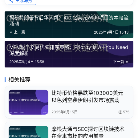
生成海报
揭秘特朗普背后华人帮：400亿美元WLFI项目资本暗流
涌动
上一篇
2025年9月4日 15:13
MEV税与交易优先排序策略：Priority Is All You Need
深度解析
2025年9月4日 15:58
下一篇
相关推荐
比特币价格暴跌至103000美元
以色列空袭伊朗引发市场震荡
2025年6月15日
575
摩根大通与SEC探讨区块链技术
在资本市场的应用前景