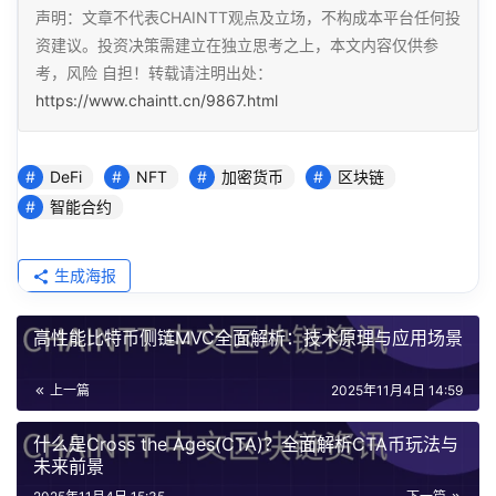
声明：文章不代表CHAINTT观点及立场，不构成本平台任何投
资建议。投资决策需建立在独立思考之上，本文内容仅供参
考，风险 自担！转载请注明出处：
https://www.chaintt.cn/9867.html
DeFi
NFT
加密货币
区块链
智能合约
生成海报
高性能比特币侧链MVC全面解析：技术原理与应用场景
上一篇
2025年11月4日 14:59
什么是Cross the Ages(CTA)？全面解析CTA币玩法与
未来前景