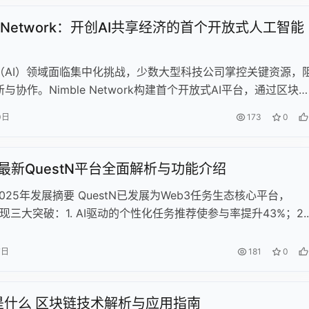
le Network：开创AI共享经济的首个开放式人工智能
（AI）领域面临集中化挑战，少数大型科技公司掌控关键资源，
与协作。Nimble Network构建首个开放式AI平台，通过区块
AI开发的去中心化和民主化。其生态系统提供计算能力、数据集
0日
173
0
开发者构建、拥有并商业化AI代理。核心产品包括AI Agent
 OrderBook和AI Notebook，优化资源匹配与开发流程。Nimbl
osmos SDK的专属区块链，结合执行层与共识层确保效率与安
年最新QuestN平台全面解析与功能介绍
M代币驱动生态系统，激励贡献者并支持网络治理。Nimble通过
N 2025年发展摘要 QuestN已发展为Web3任务生态核心平台，
源共享和协作创新，推动AI技术普惠化，为开发者、企业和用户
实现三大突破：1. AI驱动的个性化任务推荐使参与率提升43%；2.
容性的未来。
整合方案包括跨链奖励分配和法币入金通道；3. 推出B端数据分
SBT声誉系统，支持用户数据主权。平台通过社区治理机制提升
7日
181
0
立教育体系培养Web3素养，并与Layer2、数字身份服务商等
作，成为连接项目方与用户的综合性基础设施。
fy是什么 区块链技术解析与应用指南