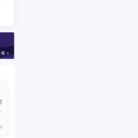
一篇
时
试
0