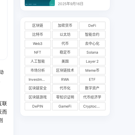
析
2025年9月16日
区块链
加密货币
DeFi
比特币
以太坊
智能合约
Web3
代币
去中心化
NFT
稳定币
Solana
人工智能
美国
Layer 2
市场分析
区块链技术
Meme币
动
Investments
RWA
ETF
，
区块链安全
代币化
数字资产
区块链游戏
零知识证明
代币经济学
互联
DePIN
GameFi
Cryptocurrency Exchange
反而
则