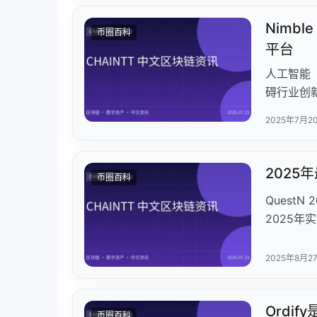
Nimb
币圈百科
平台
人工智能
碍行业创新
技术实现
2025年7月2
工具，支持
Hub、AI
采用基于C
2025
币圈百科
全。$NI
Quest
中心化资
2025年
造更具包
创新金融
工具包和
2025年8月2
务质量，建
成战略合
Ordi
币圈百科