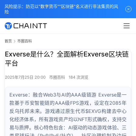
风险提示：防范以"数字货币""区块链"名义进行非法集资的风
险
首页
币圈百科
Exverse是什么？全面解析Exverse区块链
平台
2025年7月25日 20:00
币圈百科
184 次浏览
Exverse：融合Web3与AI的AAA级链游 Exverse是一
款基于币安智能链的AAA级FPS游戏，设定在2085年
反乌托邦未来。游戏通过原生代币$EXVG构建去中心
化经济体系，所有游戏资产均以NFT形式确权，支持交
易与质押。核心特色包含：AI驱动的动态游戏体验、三
类星球玩法（PvP/PvE/社交）、社区治理机制及边玩