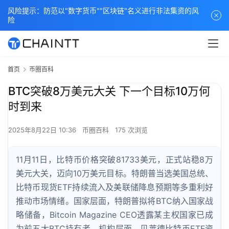
风险提示：防范以"数字货币""区块链"名义进行非法集资的风
险
首页
币圈百科
BTC突破8万美元大关 下一个目标10万何
时到来
2025年8月22日 10:36
币圈百科
175 次浏览
11月11日，比特币价格突破81733美元，正式站稳8万
美元大关，迈向10万美元目标。特朗普当选美国总统、
比特币现货ETF持续流入及美联储降息预期等多重利好
推动市场情绪。国家层面，特朗普拟将BTC纳入国家战
略储备，Bitcoin Magazine CEO透露某主权国家已成
为前五大BTC持有者。机构层面，贝莱德比特币ETF资